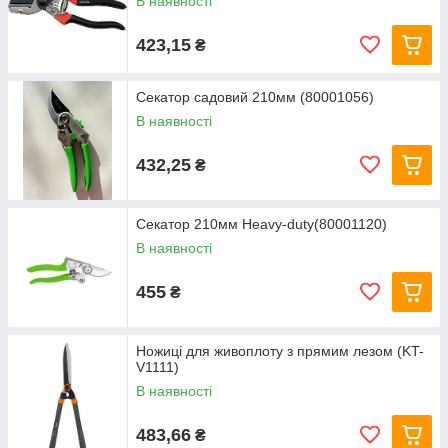
В наявності
423,15
₴
Секатор садовий 210мм (80001056)
В наявності
432,25
₴
Секатор 210мм Heavy-duty(80001120)
В наявності
455
₴
Ножиці для живоплоту з прямим лезом (KT-
V1111)
В наявності
483,66
₴