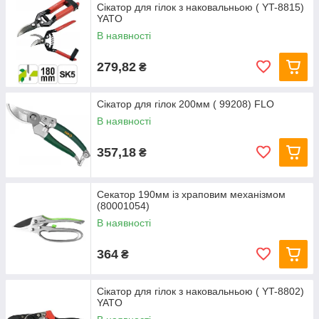
Сікатор для гілок з наковальньою ( YT-8815)
YATO
В наявності
279,82
₴
Сікатор для гілок 200мм ( 99208) FLO
В наявності
357,18
₴
Секатор 190мм із храповим механізмом
(80001054)
В наявності
364
₴
Сікатор для гілок з наковальньою ( YT-8802)
YATO