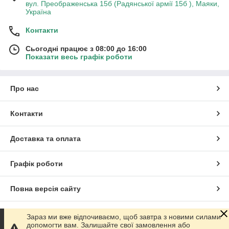
вул. Преображенська 15б (Радянської армії 15б ), Маяки,
Україна
Контакти
Сьогодні працює з 08:00 до 16:00
Показати весь графік роботи
Про нас
Контакти
Доставка та оплата
Графік роботи
Повна версія сайту
Сайт створено на маркетплейсі
Prom.ua
Зараз ми вже відпочиваємо, щоб завтра з новими силами
допомогти вам. Залишайте свої замовлення або