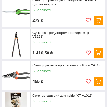
Секатор прямий двопозиційний 265мм з
гумове покритя
В наявності
273
₴
Сучкоріз з редуктором і ковадлом, (KT-
V1221)
В наявності
1 410,50
₴
Сікатор до гілок професійний 210мм YATO
В наявності
455
₴
Секатор садовий для квітів (KT-V1011)
В наявності