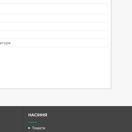
катори
НАСІННЯ
Томати