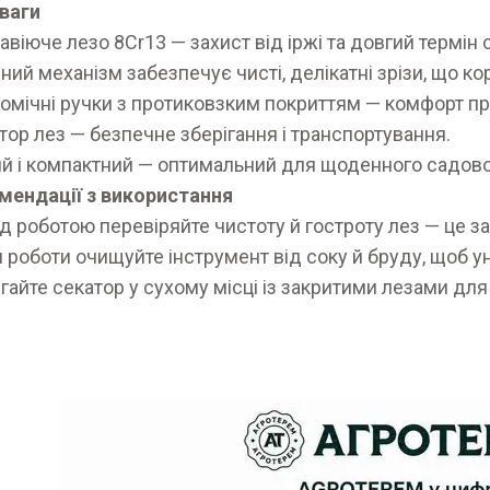
ваги
віюче лезо 8Cr13 — захист від іржі та довгий термін
ний механізм забезпечує чисті, делікатні зрізи, що к
омічні ручки з протиковзким покриттям — комфорт при
тор лез — безпечне зберігання і транспортування.
й і компактний — оптимальний для щоденного садов
мендації з використання
д роботою перевіряйте чистоту й гостроту лез — це з
я роботи очищуйте інструмент від соку й бруду, щоб ун
ігайте секатор у сухому місці із закритими лезами дл