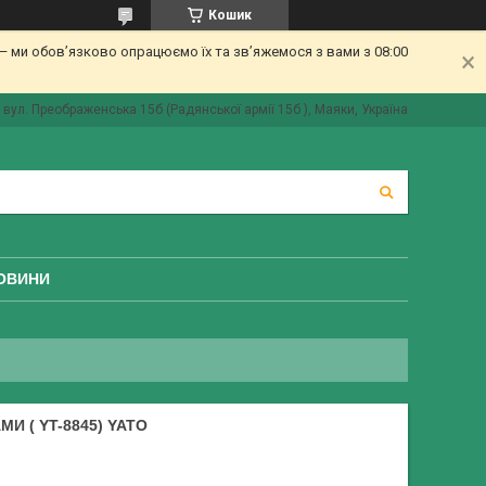
Кошик
 ми обов’язково опрацюємо їх та зв’яжемося з вами з 08:00
вул. Преображенська 15б (Радянської армії 15б ), Маяки, Україна
ОВИНИ
И ( YT-8845) YATO