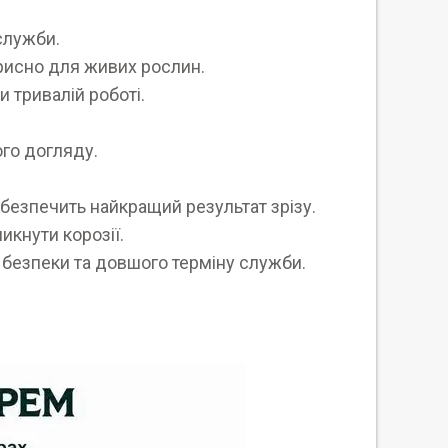
 служби.
орисно для живих рослин.
 тривалій роботі.
ого догляду.
абезпечить найкращий результат зрізу.
икнути корозії.
я безпеки та довшого терміну служби.