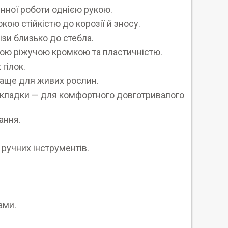
нної роботи однією рукою.
кою стійкістю до корозії й зносу.
ізи близько до стебла.
дою ріжучою кромкою та пластичністю.
 гілок.
краще для живих рослин.
накладки — для комфортного довготривалого
гання.
ручних інструментів.
ами.