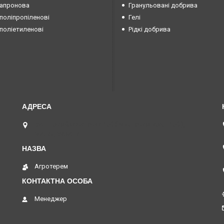
капронова
Гранульовані добрива
поліпропіленові
Гелі
поліетиленові
Рідкі добрива
вул. Преображенська 15б (Радянської армії 15б ),
Маяки, Україна
Агротерем
Менеджер