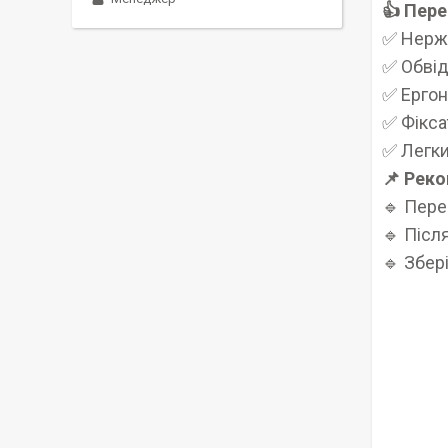
👍 Пере
✅ Нержа
✅ Обвід
✅ Ергон
✅ Фікса
✅ Легки
📌 Реко
🔹 Пере
🔹 Післ
🔹 Збер