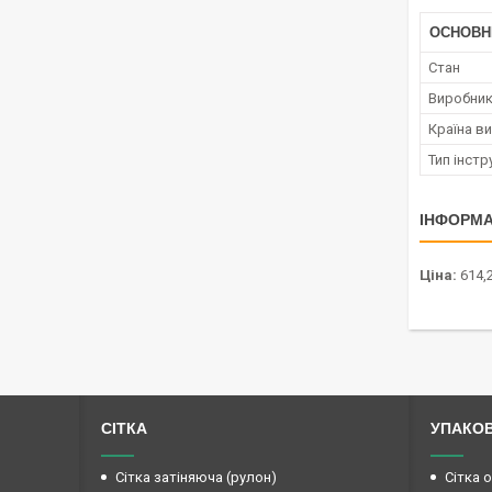
ОСНОВН
Стан
Виробни
Країна в
Тип інст
ІНФОРМА
Ціна:
614,2
СІТКА
УПАКО
Сітка затіняюча (рулон)
Сітка 