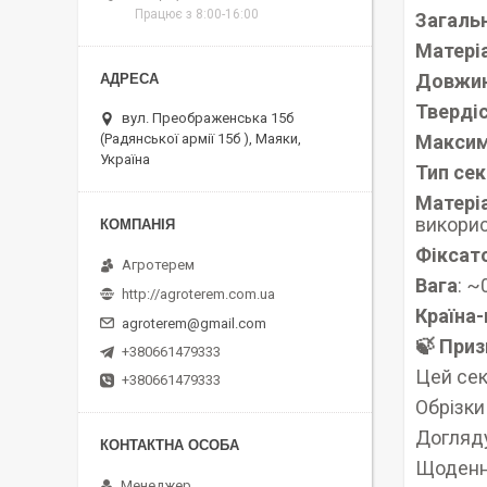
Працює з 8:00-16:00
Загаль
Матеріа
Довжин
Твердіс
вул. Преображенська 15б
Максим
(Радянської армії 15б ), Маяки,
Україна
Тип сек
Матері
викори
Фіксато
Агротерем
Вага
: ~
http://agroterem.com.ua
Країна
agroterem@gmail.com
🍃 При
+380661479333
Цей сек
+380661479333
Обрізки
Догляду
Щоденни
Менеджер