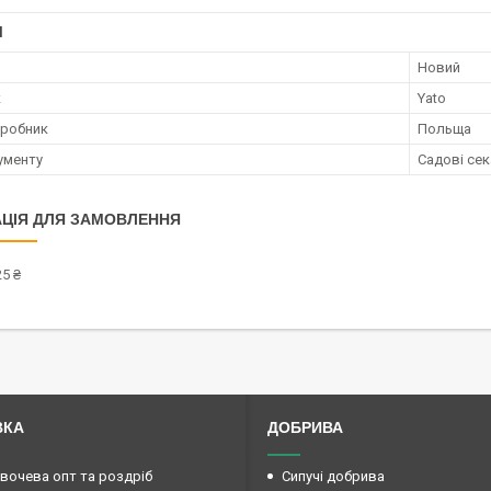
І
Новий
к
Yato
иробник
Польща
рументу
Садові се
ЦІЯ ДЛЯ ЗАМОВЛЕННЯ
5 ₴
ВКА
ДОБРИВА
овочева опт та роздріб
Сипучі добрива