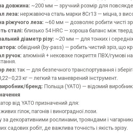
на довжина:
~200 мм — зручний розмір для повсякде
л леза:
нержавіюча сталь марки 8Cr13 — міцна, з висо
а ріжучого леза:
~60 мм — дозволяє робити чисті зр
ть сталі:
близько 54 HRC — хороша баланс між твер
альний діаметр різу:
~20 мм — для тонких і середніх
атора:
обвідний (by-pass) — робить чистий зріз, що 
ал ручок
: алюміній + нековзке покриття ПВХ/гумові 
стання.
р лез:
так — для безпечного транспортування і збері
0,22–0,23 кг — легкий та маневрений інструмент.
-виробник/бренд:
Польща (YATO) — відомий виробник 
значення
атор від YATO призначений для:
 живих гілок, пагонів і виноградної лози.
 за декоративними рослинами, трояндами і чагарник
х садових робіт, де важлива точність і якість зрізу.