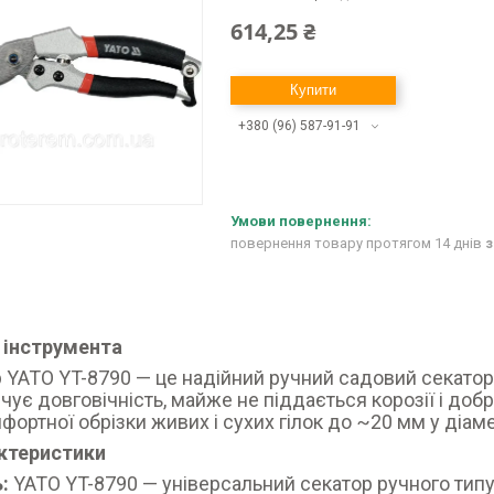
614,25 ₴
Купити
+380 (96) 587-91-91
повернення товару протягом 14 днів
з
 інструмента
 YATO YT-8790 — це надійний ручний садовий секатор 
чує довговічність, майже не піддається корозії і доб
фортної обрізки живих і сухих гілок до ~20 мм у діам
актеристики
ь:
YATO YT-8790 — універсальний секатор ручного тип