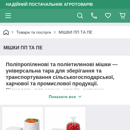
НАДІЙНИЙ ПОСТАЧАЛЬНИК АГРОТОВАРІВ
Товари та послуги
МІШКИ ПП ТА ПЕ
МІШКИ ПП ТА ПЕ
Поліпропіленові та поліетиленові мішки
—
універсальна тара для зберігання та
транспортування сільськогосподарської,
харчової та промислової продукції.
Підходять для зерна, овочів, сипучих
матеріалів і господарських потреб. Міцні,
Показати все
практичні та зручні у використанні.
Переваги придбання в Агротерем:
перевірена якість продукції
актуальна наявність на складі