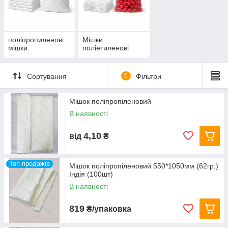
опт і роздріб
швидка відправка по Україні
поліпропиленові
Мішки
мішки
поліетиленові
Сортування
0
Фільтри
Мішок поліпропіленовий
В наявності
4,10
від
₴
Топ продажів
Мішок поліпропіленовий 550*1050мм (62гр.)
Індія (100шт)
В наявності
819
₴/упаковка