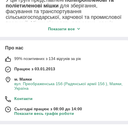
поліетиленові мішки
для зберігання,
фасування та транспортування
сільськогосподарської, харчової та промислової
продукції. Мішки підходять для зерна, овочів,
сипучих матеріалів і господарських потреб.
Показати все
Продукція відзначається
міцністю,
зносостійкістю та практичністю
, доступна в
різних розмірах і щільності. Підходить для
Про нас
використання в агросфері, торгівлі та на
99% позитивних з 134 відгуків за рік
складах.
Працює з 03.01.2013
м. Маяки
вул. Преображенська 15б (Радянської армії 15б ), Маяки,
Україна
Контакти
Сьогодні працює з 08:00 до 14:00
Показати весь графік роботи