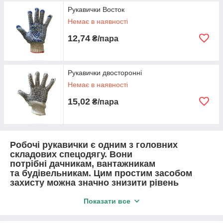
Рукавички Восток
Немає в наявності
12,74
₴/пара
Рукавички двосторонні
Немає в наявності
15,02
₴/пара
Робочі рукавички є одним з головних
складових спецодягу. Вони
потрібні дачникам, вантажникам
та будівельникам. Цим простим засобом
захисту можна значно знизити рівень
пошкодження рук. У нашому інтернет
магазині "Agroterem" ви зможете придбати
Показати все
рукавички для різних видів робіт за дуже
низькими цінами.