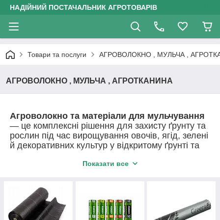
НАДІЙНИЙ ПОСТАЧАЛЬНИК АГРОТОВАРІВ
Товари та послуги
АГРОВОЛОКНО , МУЛЬЧА , АГРОТК
АГРОВОЛОКНО , МУЛЬЧА , АГРОТКАНИНА
Агроволокно та матеріали для мульчування
— це комплексні рішення для захисту ґрунту та
рослин під час вирощування овочів, ягід, зелені
й декоративних культур у відкритому ґрунті та
теплицях.
Показати все
До цієї групи входять:
агроволокно (біле, чорне та чорно-біле);
агротканина для мульчування;
чорна плівка для мульчування;