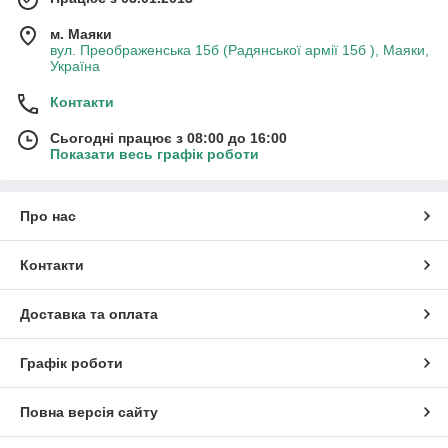
Що обрати для ваших задач:
м. Маяки
вул. Преображенська 15б (Радянської армії 15б ), Маяки,
Агроволокно
— для укриття та захисту
Україна
рослин у різні сезони;
Агротканина
— для довготривалого
Контакти
мульчування та інтенсивного
Сьогодні працює з 08:00 до 16:00
використання;
Показати весь графік роботи
Чорна плівка для мульчування
— для
швидкого прогрівання ґрунту та боротьби з
бур’янами;
Про нас
Кілки для агроволокна та агротканини
— для надійного кріплення матеріалів до
Контакти
ґрунту.
Доставка та оплата
Графік роботи
Повна версія сайту