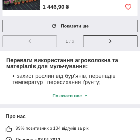
1 446,90
₴
Показати ще
1
/ 2
Переваги використання агроволокна та
матеріалів для мульчування:
захист рослин від бур’янів, перепадів
температур і пересихання ґрунту;
збереження вологи та покращення
Показати все
структури ґрунту;
чисті плоди без контакту із землею;
зменшення потреби в ручній прополці;
Про нас
підвищення врожайності та якості
99% позитивних з 134 відгуків за рік
продукції;
тривалий термін експлуатації матеріалів.
Працює з 03.01.2013