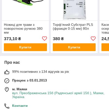
Ножиці для трави з
Торф'яний Субстрат PLS
Касе
поворотною ручкою 380
(фракція 0-15 мм) 80л
осер
мм
товщ
373,10
380
24,
₴
₴
Купити
Купити
Про нас
99% позитивних з 134 відгуків за рік
Працює з 03.01.2013
м. Маяки
вул. Преображенська 15б (Радянської армії 15б ), Маяки,
Україна
Контакти