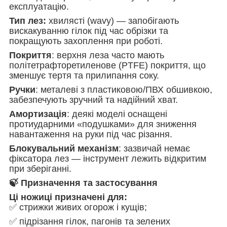
експлуатацію.
Тип лез:
хвилясті (wavy) — запобігають
вискакуванню гілок під час обрізки та
покращують захоплення при роботі.
Покриття
: верхня леза часто мають
політетрафторетиленове (PTFE) покриття, що
зменшує тертя та прилипання соку.
Ручки
: металеві з пластиковою/ПВХ обшивкою,
забезпечують зручний та надійний хват.
Амортизація
: деякі моделі оснащені
протиударними «подушками» для зниження
навантаження на руки під час різання.
Блокувальний механізм
: зазвичай немає
фіксатора лез — інструмент лежить відкритим
при зберіганні.
🍃 Призначення та застосування
Ці ножиці призначені для:
✅ стрижки живих огорож і кущів;
✅ підрізання гілок, пагонів та зелених