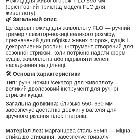
Ножиці для живої огорожі FLO 590 мм
(орієнтовний приклад моделі FLO для
живоплоту)
🌿 Загальний опис
Це садові ножиці для живоплоту FLO — ручний
тример / секатор‑ножиці великого розміру,
призначений для обрізки живих огорож, кущів і
декоративних рослин. Інструмент створений для
сезонної стрижки, коли потрібно надати формі
кущів, живоплотів або підрівняти зелені
насадження на ділянці.
🛠️ Основні характеристики
Тип
: ручні ножиці/секатор для живоплоту –
великий дволезовий інструмент для ручної
стрижки кущів.
Загальна довжина:
близько 550–630 мм
забезпечує достатню довжину важеля для
зручного різання гілок і пагонів.
Матеріал лез:
марганцева сталь 65Mn — міцна,
стійка до стирання, забезпечує тривалу