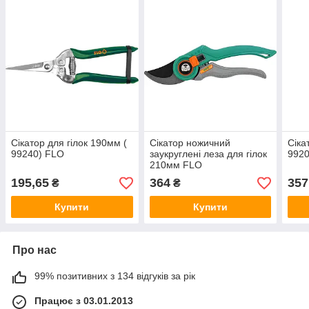
Сікатор для гілок 190мм (
Сікатор ножичний
Сіка
99240) FLO
заукруглені леза для гілок
992
210мм FLO
195,65
364
357
₴
₴
Купити
Купити
Про нас
99% позитивних з 134 відгуків за рік
Працює з 03.01.2013