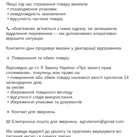
Якщо під час отримання товару виникли:

 • пошкодження упаковки

 • невідповідність замовлення

 • відсутність частини товару

📞 обов’язково зв’яжіться з нами одразу, не залишаючи 
відділення перевізника — ми допоможемо оперативно 
вирішити ситуацію.

Контактні дані продавця вказані у декларації відправника.

🔹 Повернення та обмін товару

Відповідно до ст. 9 Закону України «Про захист прав 
споживачів», покупець має право на:

 • повернення або обмін товару належної якості протягом 14 
календарних днів,

за умови:

 • збереження товарного вигляду

 • відсутності слідів використання

 • збереження упаковки та документів

🔹 Контакт для звернень

📧 Електронна пошта для звернень: agroterem@gmail.com

Ми завжди відкриті до діалогу та прагнемо вирішувати всі 
питання чесно і в рамках закону.