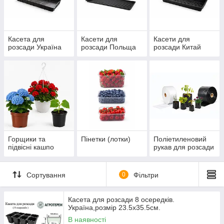
домашнього вирощування розсади, так і для
професійного використання в тепличних
господарствах та розсадниках.
Касета для
Касети для
Касети для
📦 ДО ГРУПИ ВХОДЯТЬ ТАКІ ТОВАРНІ
розсади Україна
розсади Польща
розсади Китай
ПОЗИЦІЇ:
касети для розсади різної кількості
комірок;
пластикові горщики для розсади та
дорослих рослин;
рукава полієтиленові для пересадки
рослин;
Горщики та
Пінетки (лотки)
Поліетиленовий
піддони для касет;
підвісні кашпо
рукав для розсади
стаканчики для розсади;
лотки для ягід і овочів .
Сортування
0
Фільтри
Касета для розсади 8 осередків.
Україна,розмір 23.5х35.5см.
В наявності