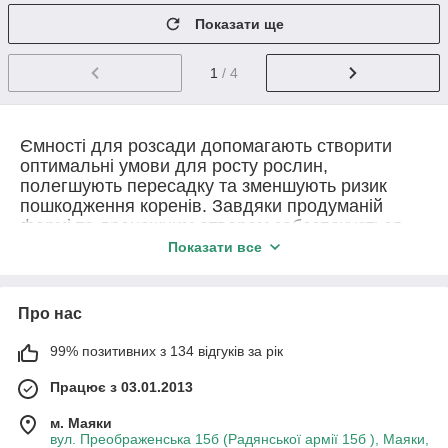
Показати ще
1
/ 4
Ємності для розсади допомагають створити
оптимальні умови для росту рослин,
полегшують пересадку та зменшують ризик
пошкодження коренів. Завдяки продуманій
формі та дренажним отворам забезпечується
правильний водо- та повітрообмін.
Показати все
Тара підходить для вирощування томатів,
перцю, огірків, капусти, зелені, квітів, розсади
ягід та декоративних рослин. Може
Про нас
використовуватися з торф’яними субстратами,
99% позитивних з 134 відгуків за рік
кокосовими сумішами та ґрунтами різного типу.
Працює з 03.01.2013
м. Маяки
вул. Преображенська 15б (Радянської армії 15б ), Маяки,