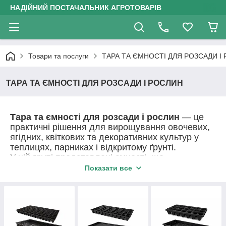
НАДІЙНИЙ ПОСТАЧАЛЬНИК АГРОТОВАРІВ
Товари та послуги
ТАРА ТА ЄМНОСТІ ДЛЯ РОЗСАДИ І
ТАРА ТА ЄМНОСТІ ДЛЯ РОЗСАДИ І РОСЛИН
Тара та ємності для розсади і рослин
— це
практичні рішення для вирощування овочевих,
ягідних, квіткових та декоративних культур у
теплицях, парниках і відкритому ґрунті.
У цій групі представлені ємності, що
забезпечують правильний розвиток кореневої
Показати все
системи, зручність догляду за рослинами та
ефективну організацію посадкового простору.
Вся тара виготовлена з міцних матеріалів,
стійких до вологи, перепадів температур і
багаторазового використання. Підходить як для