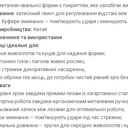
 металеві овальної форми з покриттям, яке запобігає 
вання
: затискний гвинт для регулювання відстані мі
: буфери змикання — пом’якшують удари і зменшують
 виробництва:
Китай
значення та використання
ці ідеальні для:
ння живоплотів та кущів для надання форми;
 тонких гілок і пагонів живих рослин;
ї стрижки декоративних насаджень;
ої обрізки тих місць, де потрібен чистий рівний зріз 
ваги
 рівні зрізи завдяки прямим лезам із загартованої стал
ртна робота завдяки ергономічним металевим ручка
ьований затиск між лезами для оптимальної роботи;
и змикання — пом’якшують удари під час стрижки;
альна довжина — зручні для середніх живоплотів і к