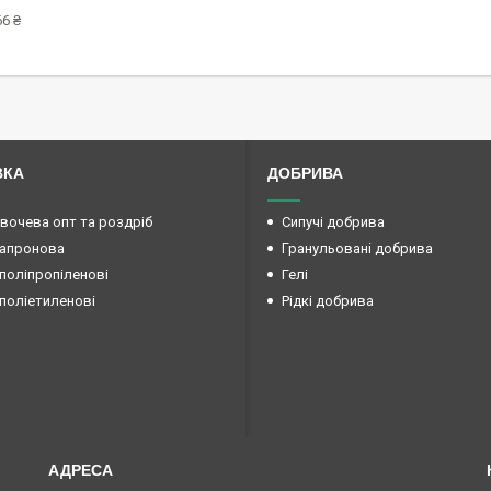
6 ₴
ВКА
ДОБРИВА
овочева опт та роздріб
Сипучі добрива
капронова
Гранульовані добрива
поліпропіленові
Гелі
поліетиленові
Рідкі добрива