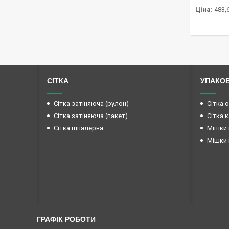
Ціна:
483,6
СІТКА
УПАКО
Сітка затіняюча (рулон)
Сітка 
Сітка затіняюча (пакет)
Сітка 
Сітка шпалерна
Мішки 
Мішки 
ГРАФІК РОБОТИ