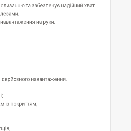
вислизанню та забезпечує надійний хват.
ж лезами.
 навантаження на руки.
без серйозного навантаження.
і;
м із покриттям;
ущів;