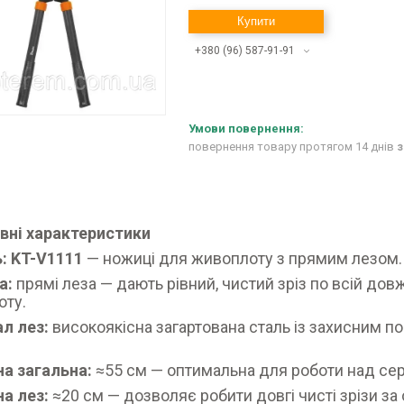
Купити
+380 (96) 587-91-91
повернення товару протягом 14 днів
з
овні характеристики
: KT-V1111
— ножиці для живоплоту з прямим лезом
а:
прямі леза — дають рівний, чистий зріз по всій дов
оту.
ал лез:
високоякісна загартована сталь із захисним по
а загальна:
≈55 см — оптимальна для роботи над с
а лез:
≈20 см — дозволяє робити довгі чисті зрізи за