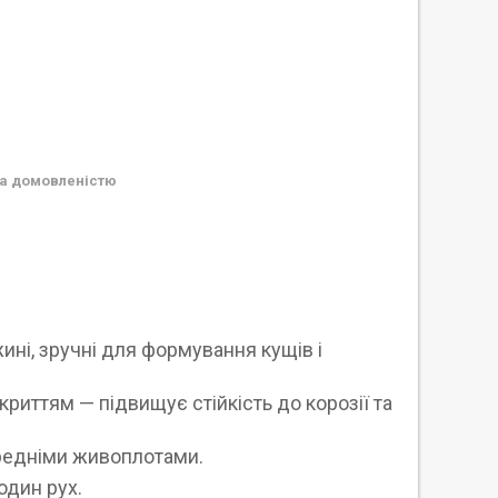
а домовленістю
.
жині, зручні для формування кущів і
криттям — підвищує стійкість до корозії та
ередніми живоплотами.
 один рух.