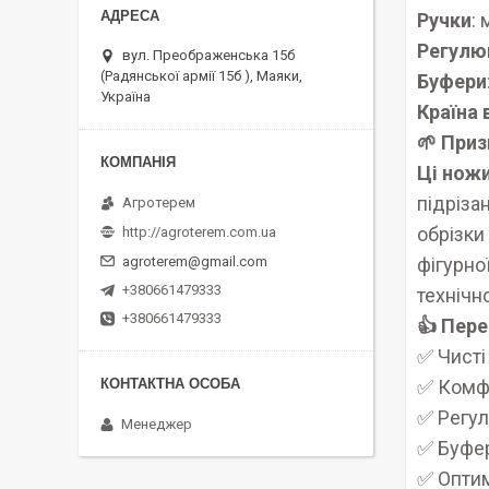
Ручки
:
Регулю
вул. Преображенська 15б
(Радянської армії 15б ), Маяки,
Буфери
Україна
Країна
🌱 При
Ці ножи
підріза
Агротерем
обрізки
http://agroterem.com.ua
фігурно
agroterem@gmail.com
+380661479333
технічн
+380661479333
👍 Пере
✅ Чисті
✅ Комфо
✅ Регул
Менеджер
✅ Буфер
✅ Оптим