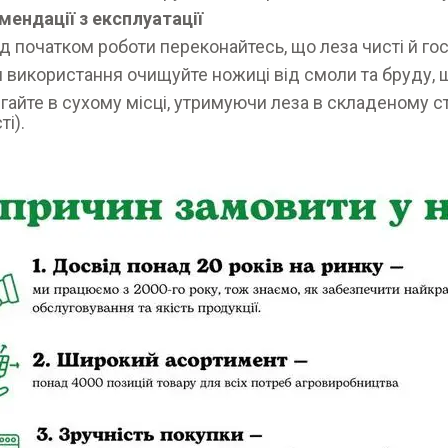
мендації з експлуатації
д початком роботи переконайтесь, що леза чисті й го
я використання очищуйте ножиці від смоли та бруду, щ
ігайте в сухому місці, утримуючи леза в складеному с
ті).