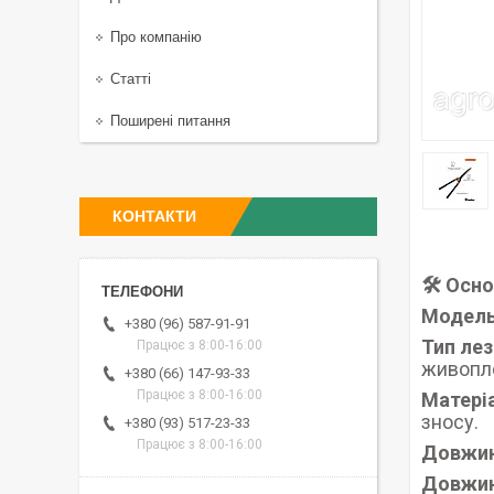
Про компанію
Статті
Поширені питання
КОНТАКТИ
🛠️ Осн
Модель
+380 (96) 587-91-91
Тип лез
Працює з 8:00-16:00
живопл
+380 (66) 147-93-33
Працює з 8:00-16:00
Матері
зносу.
+380 (93) 517-23-33
Працює з 8:00-16:00
Довжин
Довжин