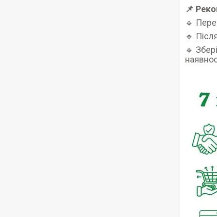
📌 Реко
🔹 Пере
🔹 Післ
🔹 Збер
наявнос