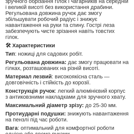
зручного обрізання гілок і чагарників на середній
і великій висоті без використання драбини.
Регульована довжина ручок дає змогу
збільшувати робочий радіус і знижує
навантаження на руки та спину. Гострі леза
забезпечують чисте зрізання навіть товстих
гілок.
🛠️ Характеристики
Тип
: ножиці для садових робіт.
Регульована довжина:
дає змогу працювати на
гілках, розташованих на різній висоті.
Материал лезвий
: високоякісна сталь —
довговічність і стійкість до корозії.
Конструкція ручок
: легкий алюмінієвий корпус
з антиковзними накладками для зручного хвату.
Максимальний діаметр зрізу:
до 25-30 мм.
Протиударні подушки:
знижують навантаження
на пензлі під час роботи.
Вага
: оптимальний для комфортної роботи
однією або двома руками.