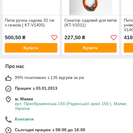
Пила ручна садова 32 см
Секатор садовий для квітів
Пила
з гачком,( KT-V1405)
(KT-V1011)
унів
V140
500,50
227,50
418
₴
₴
Купити
Купити
Про нас
99% позитивних з 135 відгуків за рік
Працює з 03.01.2013
м. Маяки
вул. Преображенська 15б (Радянської армії 15б ), Маяки,
Україна
Контакти
Сьогодні працює з 08:00 до 16:00