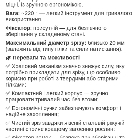
міцні, із зручною ергономікою.
Вага
: ~220 г — легкий інструмент для тривалого
використання.
Фіксатор
: присутній — для безпечного
зберігання у складеному стані.
Максимальний діаметр зрізу:
близько 20 мм
(залежить від типу гілки та сили натискання).
🌿 Переваги та можливості
✅ Храповий механізм значно знижує силу, яку
потрібно прикладати для зрізу, що особливо
корисно при роботі з твердими або старими
гілками;
✅ Компактний і легкий корпус — зручно
працювати тривалий час без втоми;
✅ Ергономічні ручки забезпечують комфорт і
надійне захоплення;
✅ Чистий зріз завдяки якісній сталевій ріжучій
частині сприяє кращому загоєнню рослин;
✅ Фіксатор-замок — безпека при зберіганні та