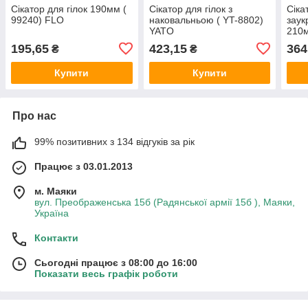
Сікатор для гілок 190мм (
Сікатор для гілок з
Сіка
99240) FLO
наковальньою ( YT-8802)
заук
YATO
210
195,65
423,15
364
₴
₴
Купити
Купити
Про нас
99% позитивних з 134 відгуків за рік
Працює з 03.01.2013
м. Маяки
вул. Преображенська 15б (Радянської армії 15б ), Маяки,
Україна
Контакти
Сьогодні працює з 08:00 до 16:00
Показати весь графік роботи