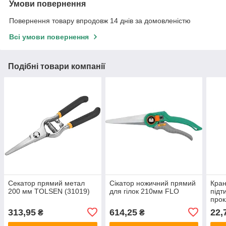
Умови повернення
Повернення товару впродовж 14 днів за домовленістю
Всі умови повернення
Подібні товари компанії
Секатор прямий метал
Сікатор ножичний прямий
Кран
200 мм TOLSEN (31019)
для гілок 210мм FLO
підт
прок
мм
313,95
614,25
22,
₴
₴