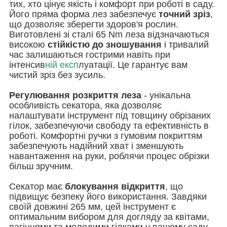
тих, хто цінує якість і комфорт при роботі в саду.
Його пряма форма лез забезпечує
точний зріз
,
що дозволяє зберегти здоров'я рослин.
Виготовлені зі сталі 65 Nm леза відзначаються
високою
стійкістю до зношування
і тривалий
час залишаються гострими навіть при
інтенсив
ній експ
луатації. Це гарантує вам
чистий зріз без зусиль.
Регулювання розкриття леза
- унікальна
особливість секатора, яка дозволяє
налаштувати інструмент під товщину обрізаних
гілок, забезпечуючи свободу та ефективність в
роботі. Комфортні ручки з гумовим покриттям
забезпечують надійний хват і зменшують
навантаження на руки, роблячи процес обрізки
більш зручним.
Секатор має
блокування відкриття
, що
підвищує безпеку його використання. Завдяки
своїй довжині 265 мм, цей інструмент є
оптимальним вибором для догляду за квітами,
пагінцями та молодими гілками у вашому саду