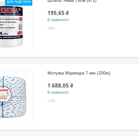
Шпагат Нива 750м (К-1)
для підв'язки
195,65 ₴
В наявності
5830
Мотузка Мармара 7 мм (200м)
1 688,05 ₴
В наявності
5782