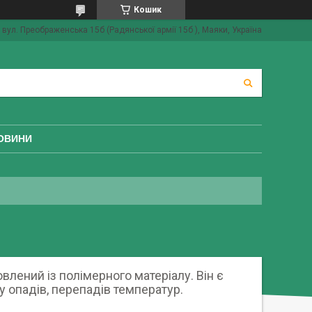
Кошик
вул. Преображенська 15б (Радянської армії 15б ), Маяки, Україна
ОВИНИ
влений із полімерного матеріалу. Він є
 опадів, перепадів температур.