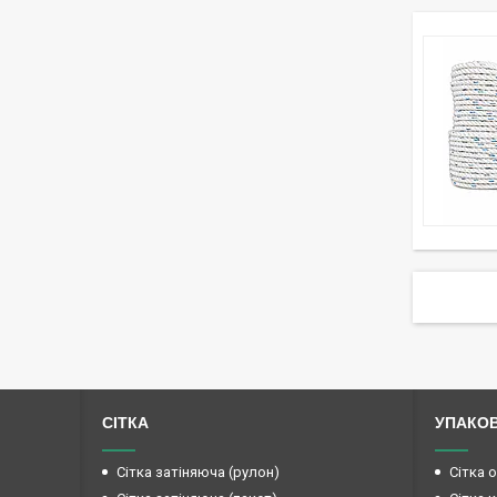
СІТКА
УПАКО
Сітка затіняюча (рулон)
Сітка 