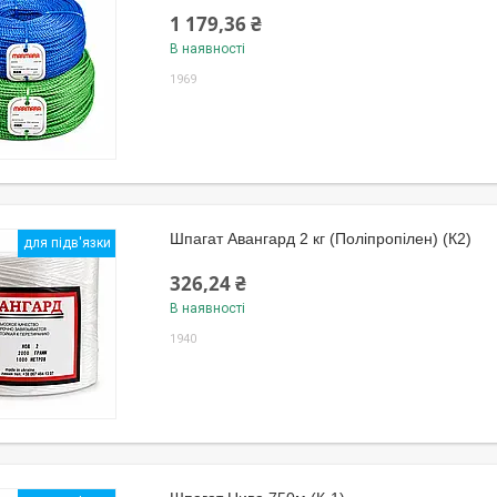
1 179,36 ₴
В наявності
1969
Шпагат Авангард 2 кг (Поліпропілен) (К2)
для підв'язки
326,24 ₴
В наявності
1940