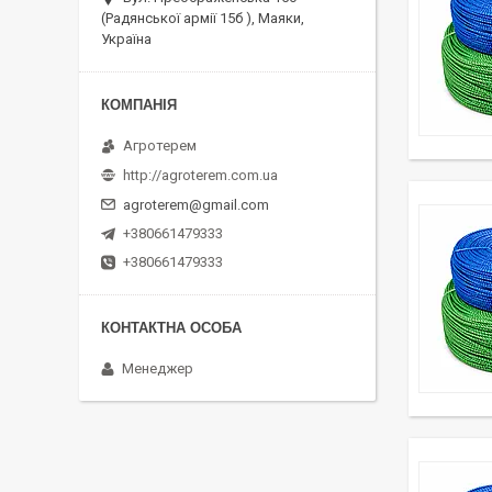
(Радянської армії 15б ), Маяки,
Україна
Агротерем
http://agroterem.com.ua
agroterem@gmail.com
+380661479333
+380661479333
Менеджер