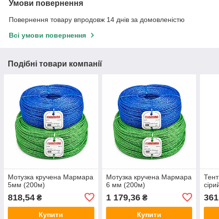
Умови повернення
Повернення товару впродовж 14 днів за домовленістю
Всі умови повернення
Подібні товари компанії
Мотузка кручена Мармара
Мотузка кручена Мармара
Тент
5мм (200м)
6 мм (200м)
сіри
818,54
1 179,36
361
₴
₴
Купити
Купити