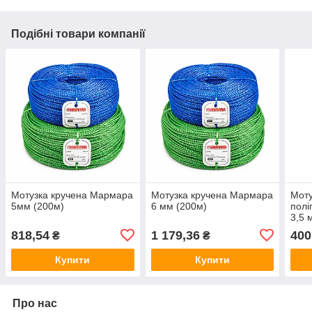
Подібні товари компанії
Мотузка кручена Мармара
Мотузка кручена Мармара
Моту
5мм (200м)
6 мм (200м)
полі
3,5 
818,54
1 179,36
400
₴
₴
Купити
Купити
Про нас