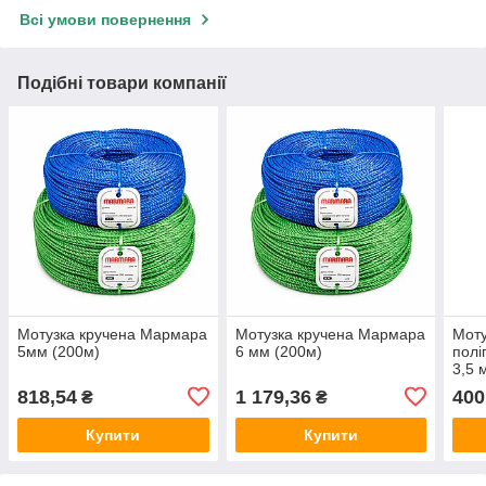
Всі умови повернення
Подібні товари компанії
Мотузка кручена Мармара
Мотузка кручена Мармара
Моту
5мм (200м)
6 мм (200м)
полі
3,5 
818,54
1 179,36
400
₴
₴
Купити
Купити