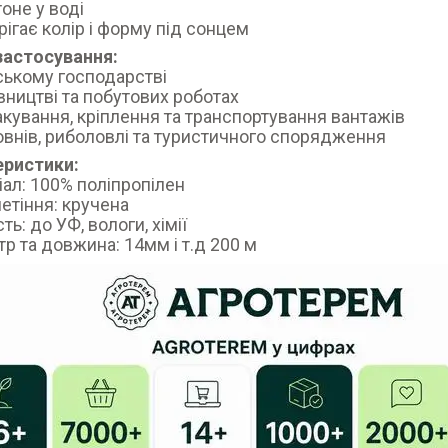
тоне у воді
рігає колір і форму під сонцем
застосування:
ьському господарстві
івництві та побутових роботах
акування, кріплення та транспортування вантажів
овнів, риболовлі та туристичного спорядження
еристики:
іал: 100% поліпропілен
летіння: кручена
сть: до УФ, вологи, хімії
тр та довжина: 14мм і т.д 200 м