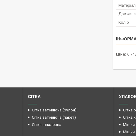
Матеріал
Довжина
Колір
ІНФОРМА
Ціна:
6 748
СІТКА
УПАКО
Сітка затіняюча (рулон)
Сітка 
Сітка затіняюча (пакет)
Сітка 
Сітка шпалерна
Мішки 
Мішки 