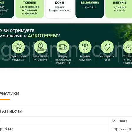
РИСТИКИ
І АТРИБУТИ
к
Marmara
иробник
Туреччина