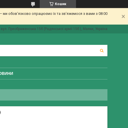
Кошик
 ми обов’язково опрацюємо їх та зв’яжемося з вами з 08:00
вул. Преображенська 15б (Радянської армії 15б ), Маяки, Україна
ОВИНИ
)