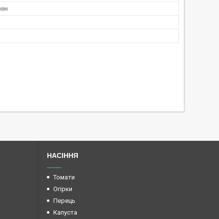
лен
НАСІННЯ
Томати
Огірки
Перець
Капуста