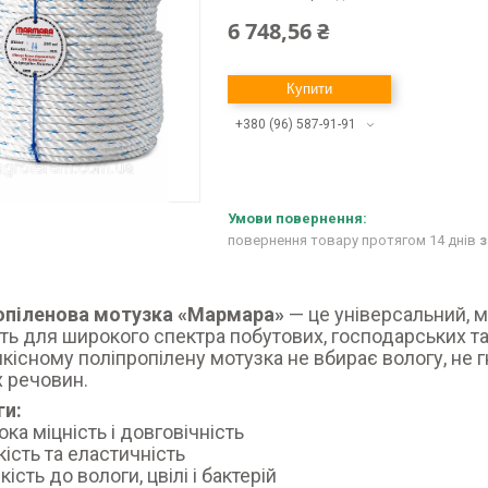
6 748,56 ₴
Купити
+380 (96) 587-91-91
повернення товару протягом 14 днів
з
опіленова мотузка «Мармара»
— це універсальний, м
ть для широкого спектра побутових, господарських та
кісному поліпропілену мотузка не вбирає вологу, не гн
х речовин.
ги:
ока міцність і довговічність
кість та еластичність
кість до вологи, цвілі і бактерій