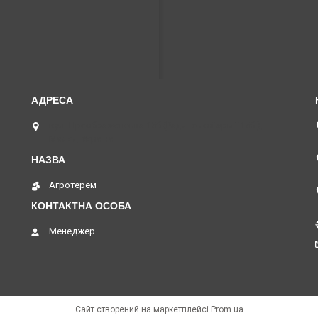
вул. Преображенська 15б (Радянської армії 15б ),
Маяки, Україна
Агротерем
Менеджер
Сайт створений на маркетплейсі
Prom.ua