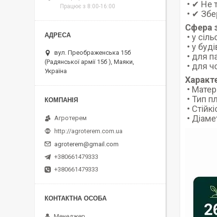
• ✔ Не 
Працює з 8:00-16:00
• ✔ Збе
Сфера 
• у сіл
• у буд
вул. Преображенська 15б
• для п
(Радянської армії 15б ), Маяки,
• для ч
Україна
Характ
• Матер
• Тип п
• Стійкі
• Діаме
Агротерем
http://agroterem.com.ua
agroterem@gmail.com
+380661479333
+380661479333
Менеджер