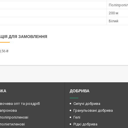
Поліпропі
200 м
Білий
ЦІЯ ДЛЯ ЗАМОВЛЕННЯ
,56 ₴
ВКА
ДОБРИВА
овочева опт та роздріб
Сипучі добрива
капронова
Гранульовані добрива
поліпропіленові
Гелі
поліетиленові
Рідкі добрива