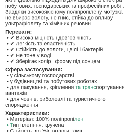
побутових, господарських та професійних робіт.
Завдяки високоякісному поліпропілену мотузка
не вбирає вологу, не гниє, стійка до впливу
ультрафіолету та хімічних речовин.
Переваги:
• ✔ Висока міцність і довговічність
• ✔ Легкість та еластичність
• ✔ Стійкість до вологи, цвілі і бактерій
• ✔ Не тоне у воді
• ✔ Зберігає колір і форму під сонцем
Сфера застосування:
• у сільському господарстві
• у будівництві та побутових роботах
• для пакування, кріплення
та транс
портування
вантажів
• для човнів, риболовлі та туристичного
спорядження
Характеристики:
• Матеріал: 100% поліпропі
лен
• Т
ип плетіння: кручена
• Стійкість: до УФ, вологи, хімії