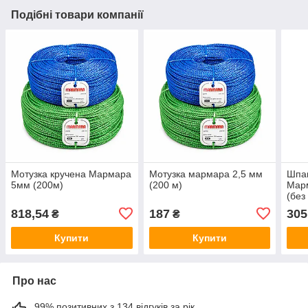
Подібні товари компанії
Мотузка кручена Мармара
Мотузка мармара 2,5 мм
Шпаг
5мм (200м)
(200 м)
Марм
(без
818,54
187
305
₴
₴
Купити
Купити
Про нас
99% позитивних з 134 відгуків за рік