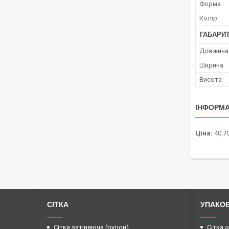
Форма
Колір
ГАБАРИТ
Довжина
Ширина
Висота
ІНФОРМА
Ціна:
40,70
СІТКА
УПАКО
Сітка затіняюча (рулон)
Сітка 