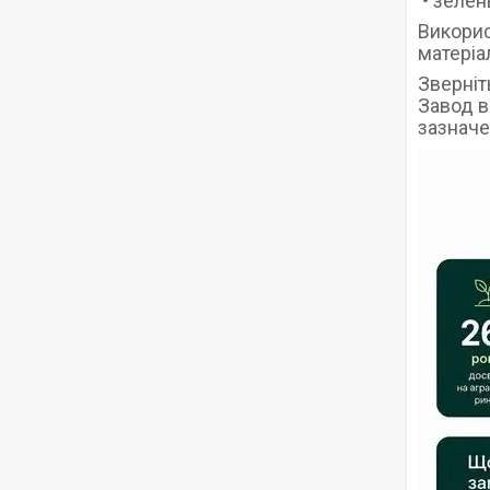
• зелень
Викорис
матеріа
Зверніть
Завод в
зазначе