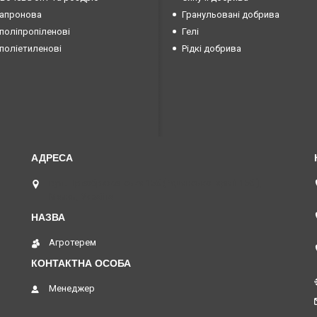
капронова
Гранульовані добрива
поліпропіленові
Гелі
поліетиленові
Рідкі добрива
вул. Преображенська 15б (Радянської армії 15б ),
Маяки, Україна
Агротерем
Менеджер