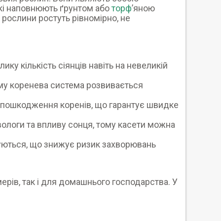
які наповнюють ґрунтом або
торф
’яною
 рослини ростуть рівномірно, не
ку кількість сіянців навіть на невеликій
му коренева система розвивається
з пошкодження коренів, що гарантує швидке
вологи та впливу сонця, тому касети можна
уються, що знижує ризик захворювань
рів, так і для домашнього господарства. У