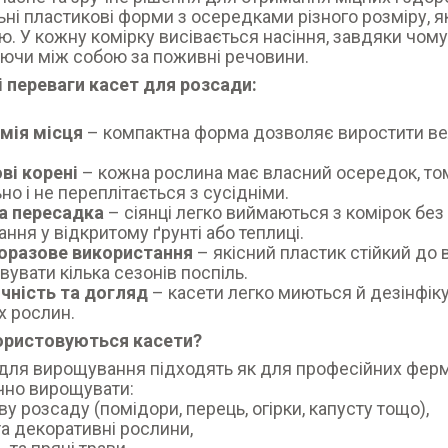
ьні пластикові форми з осередками різного розміру, 
. У кожну комірку висівається насіння, завдяки чому
ючи між собою за поживні речовини.
 переваги касет для розсади:
мія місця
– компактна форма дозволяє виростити вели
ві корені
– кожна рослина має власний осередок, то
но і не переплітається з сусідніми.
а пересадка
– сіянці легко виймаються з комірок бе
ння у відкритому ґрунті або теплиці.
оразове використання
– якісний пластик стійкий до 
вувати кілька сезонів поспіль.
нічність та догляд
– касети легко миються й дезінфік
 рослин.
ористовуються касети?
для вирощування підходять як для професійних ферме
чно вирощувати:
ву розсаду (помідори, перець, огірки, капусту тощо),
 та декоративні рослини,