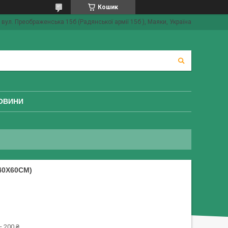
Кошик
вул. Преображенська 15б (Радянської армії 15б ), Маяки, Україна
ОВИНИ
40Х60СМ)
 200 ₴