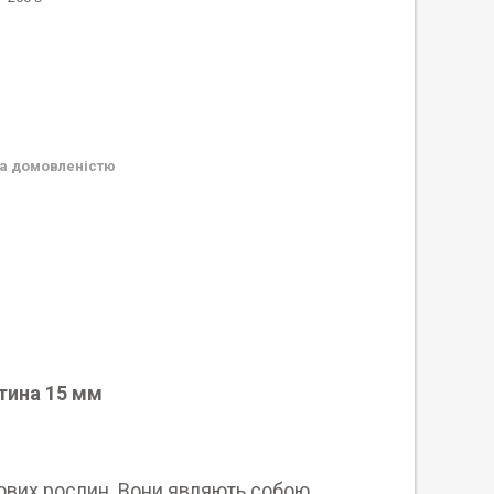
а домовленістю
стина 15 мм
рових рослин. Вони являють собою