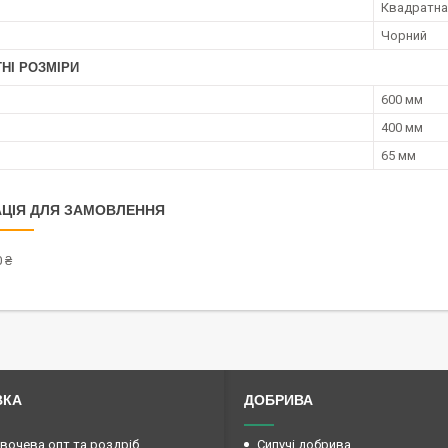
Квадратна
Чорний
НІ РОЗМІРИ
600 мм
400 мм
65 мм
ЦІЯ ДЛЯ ЗАМОВЛЕННЯ
 ₴
ВКА
ДОБРИВА
овочева опт та роздріб
Сипучі добрива