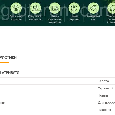
РИСТИКИ
І АТРИБУТИ
Касета
к
Україна ТД
Новий
ення
Для проро
Пластик