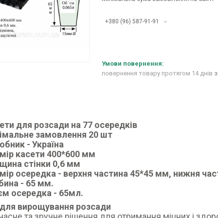
+380 (96) 587-91-91
повернення товару протягом 14 днів
з
ети для розсади на 77 осередків
імальне замовлення 20 шт
обник - Україна
мір касети 400*600 мм
щина стінки 0,6 мм
мір осередка - верхня частина 45*45 мм, нижня ча
бина - 65 мм.
єм осередка - 65мл.
 для вирощування розсади
часне та зручне рішення для отримання міцних і здо