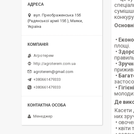
спеціал
сумішшю
вул. Преображенська 15б
конкуру
(Радянської армії 15б ), Маяки,
Основні
Україна
•
Еконо
площі.
•
Здоро
Агротерем
правиль
•
Зручн
http://agroterem.com.ua
прижива
agroterem@gmail.com
•
Багат
+380661479333
застосо
•
Гігіє
+380661479333
молодих
Де вик
Касети 
них зру
Менеджер
• овоче
• квіти