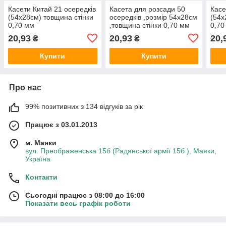
Касети Китай 21 осередків
Касета для розсади 50
Касе
(54х28см) товщина стінки
осередків ,розмір 54х28см
(54х
0,70 мм
,товщина стінки 0,70 мм
0,70
20,93
20,93
20,
₴
₴
Купити
Купити
Про нас
99% позитивних з 134 відгуків за рік
Працює з 03.01.2013
м. Маяки
вул. Преображенська 15б (Радянської армії 15б ), Маяки,
Україна
Контакти
Сьогодні працює з 08:00 до 16:00
Показати весь графік роботи