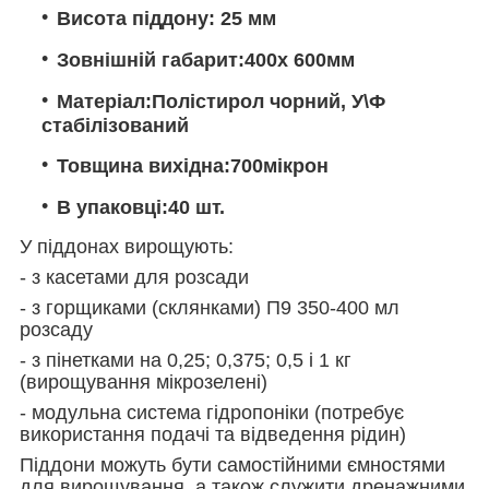
Висота піддону: 25 мм
Зовнішній габарит:400х 600мм
Матеріал:Полістирол чорний, У\Ф
стабілізований
Товщина вихідна:700мікрон
В упаковці:40 шт.
У піддонах вирощують:
- з касетами для розсади
- з горщиками (склянками) П9 350-400 мл
розсаду
- з пінетками на 0,25; 0,375; 0,5 і 1 кг
(вирощування мікрозелені)
- модульна система гідропоніки (потребує
використання подачі та відведення рідин)
Піддони можуть бути самостійними ємностями
для вирощування, а також служити дренажними