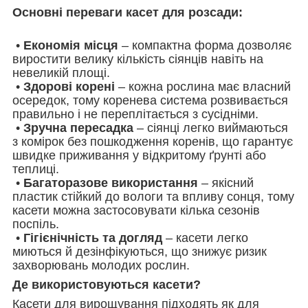
Основні переваги касет для розсади:
•
Економія місця
– компактна форма дозволяє
виростити велику кількість сіянців навіть на
невеликій площі.
•
Здорові корені
– кожна рослина має власний
осередок, тому коренева система розвивається
правильно і не переплітається з сусідніми.
•
Зручна пересадка
– сіянці легко виймаються
з комірок без пошкодження коренів, що гарантує
швидке приживання у відкритому ґрунті або
теплиці.
•
Багаторазове використання
– якісний
пластик стійкий до вологи та впливу сонця, тому
касети можна застосовувати кілька сезонів
поспіль.
•
Гігієнічність та догляд
– касети легко
миються й дезінфікуються, що знижує ризик
захворювань молодих рослин.
Де використовуються касети?
Касети для вирощування підходять як для