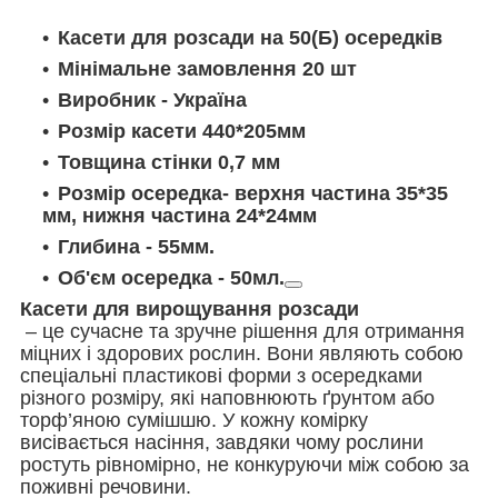
Касети для розсади на 50(Б) осередків
Мінімальне замовлення 20 шт
Виробник - Україна
Розмір касети 440*205мм
Товщина стінки 0,7 мм
Розмір осередка- верхня частина 35*35
мм, нижня частина 24*24мм
Глибина - 55мм.
Об'єм осередка - 50мл.
Касети для вирощування розсади
– це сучасне та зручне рішення для отримання
міцних і здорових рослин. Вони являють собою
спеціальні пластикові форми з осередками
різного розміру, які наповнюють ґрунтом або
торф’яною сумішшю. У кожну комірку
висівається насіння, завдяки чому рослини
ростуть рівномірно, не конкуруючи між собою за
поживні речовини.