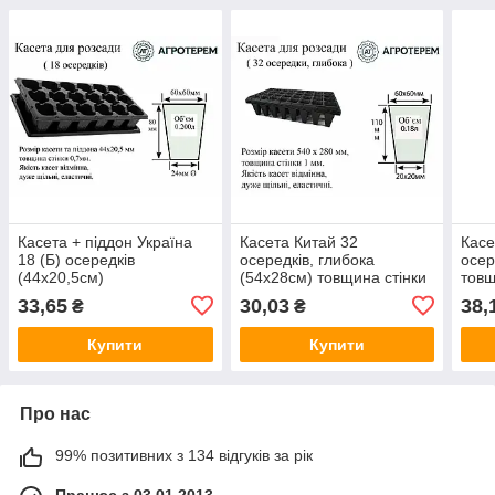
Касета + піддон Україна
Касета Китай 32
Касе
18 (Б) осередків
осередків, глибока
осер
(44х20,5см)
(54х28см) товщина стінки
товщ
1мм
33,65
30,03
38,
₴
₴
Купити
Купити
Про нас
99% позитивних з 134 відгуків за рік
Працює з 03.01.2013