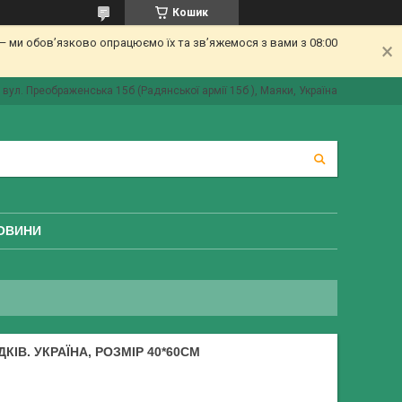
Кошик
 ми обов’язково опрацюємо їх та зв’яжемося з вами з 08:00
вул. Преображенська 15б (Радянської армії 15б ), Маяки, Україна
ОВИНИ
КІВ. УКРАЇНА, РОЗМІР 40*60СМ