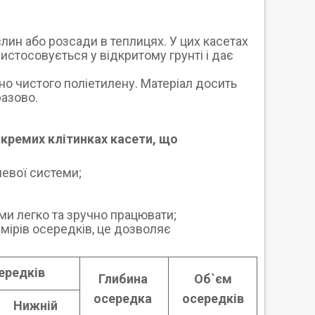
ин або розсади в теплицях. У цих касетах
стосовується у відкритому грунті і дає
но чистого поліетилену. Матеріал досить
разово.
кремих клітинках касети, що
невої системи;
ами легко та зручно працювати;
мірів осередків, це дозволяє
ередків
Глибина
Об`єм
осередка
осередків
Нижній