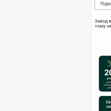
Підо
Зверн
Завод в
тому з