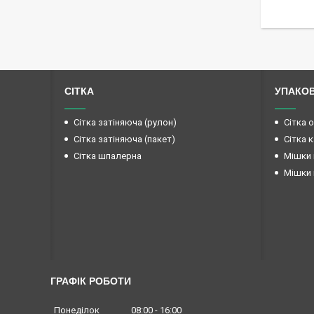
СІТКА
УПАКО
Сітка затіняюча (рулон)
Сітка 
Сітка затіняюча (пакет)
Сітка 
Сітка шпалерна
Мішки 
Мішки 
ГРАФІК РОБОТИ
Понеділок
08:00
16:00