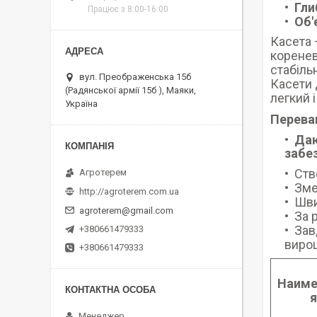
Гли
Працює з 8:00-16:00
Об'
Касета 
коренев
стабіль
вул. Преображенська 15б
Касети 
(Радянської армії 15б ), Маяки,
легкий 
Україна
Перева
Даю
забе
Ств
Агротерем
Зме
http://agroterem.com.ua
Шви
agroterem@gmail.com
За 
Зав
+380661479333
виро
+380661479333
Наиме
Менеджер