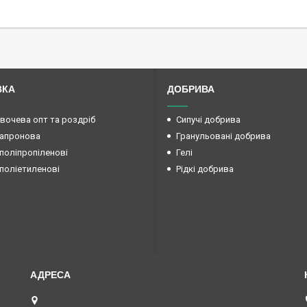
ВКА
ДОБРИВА
овочева опт та роздріб
Сипучі добрива
капронова
Гранульовані добрива
поліпропіленові
Гелі
поліетиленові
Рідкі добрива
вул. Преображенська 15б (Радянської армії 15б ),