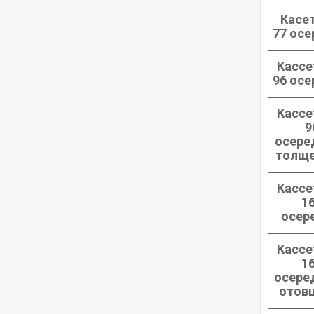
Касет
77 осе
Кассе
96 осе
Кассе
9
осере
толще
Кассе
1
осер
Кассе
1
осере
отов