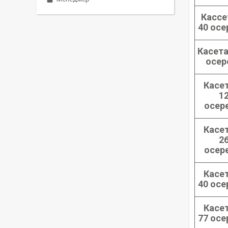
Кассе
40 осе
Касета
осер
Касет
1
осер
Касет
2
осер
Касет
40 осе
Касет
77 осе