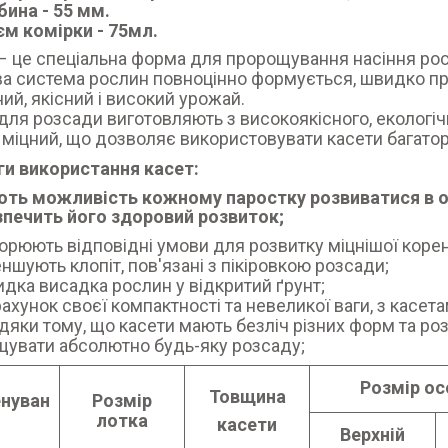
бина - 55 мм.
єм комірки - 75мл.
– це спеціальна форма для пророщування насіння росл
а система рослин повноцінно формується, швидко при
ний, якісний і високий урожай.
для розсади виготовляють з високоякісного, екологіч
і міцний, що дозволяє використовувати касети багато
ги використання касет:
ть можливість кожному паростку розвиватися в о
зпечить його здоровий розвиток;
орюють відповідні умови для розвитку міцнішої коре
ншують клопіт, пов'язані з пікіровкою розсади;
дка висадка рослин у відкритий ґрунт;
рахунок своєї компактності та невеликої ваги, з касет
дяки тому, що касети мають безліч різних форм та роз
щувати абсолютно будь-яку розсаду;
Розмір ос
Товщина
нуван
Розмір
я
лотка
касети
Верхній