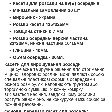
Касети для розсади на 99(Б) осередків
Мінімальне замовлення 20 шт
Виробник - Україна
Розмір касети 435*325мм
Товщина стінки 0,7 мм
Розмір осередка- верхня частина
33*33мм, нижня частина 10*15мм
Глибина - 40мм.
Об'єм осередка - 30мл.
Касети для вирощування розсади
– це сучасне та зручне рішення для отримання
міцних і здорових рослин. Вони являють собою
спеціальні пластикові форми з осередками
різного розміру, які наповнюють ґрунтом або
торф’яною сумішшю. У кожну комірку
висівається насіння, завдяки чому рослини
ростуть рівномірно, не конкуруючи між собою за
поживні речовини.
Основні переваги касет для розсади: