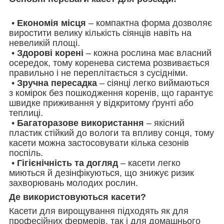
•
Економія місця
– компактна форма дозволяє
виростити велику кількість сіянців навіть на
невеликій площі.
•
Здорові корені
– кожна рослина має власний
осередок, тому коренева система розвивається
правильно і не переплітається з сусідніми.
•
Зручна пересадка
– сіянці легко виймаються
з комірок без пошкодження коренів, що гарантує
швидке приживання у відкритому ґрунті або
теплиці.
•
Багаторазове використання
– якісний
пластик стійкий до вологи та впливу сонця, тому
касети можна застосовувати кілька сезонів
поспіль.
•
Гігієнічність та догляд
– касети легко
миються й дезінфікуються, що знижує ризик
захворювань молодих рослин.
Де використовуються касети?
Касети для вирощування підходять як для
професійних фермерів, так і для домашнього