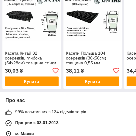
Касета Китай 32
Касети Польща 104
Касе
осередків, глибока
осередків (36х56см)
осер
(54х28см) товщина стінки
товщина 0,55 мм
1мм
30,03
38,11
34,
₴
₴
Купити
Купити
Про нас
99% позитивних з 134 відгуків за рік
Працює з 03.01.2013
м. Маяки