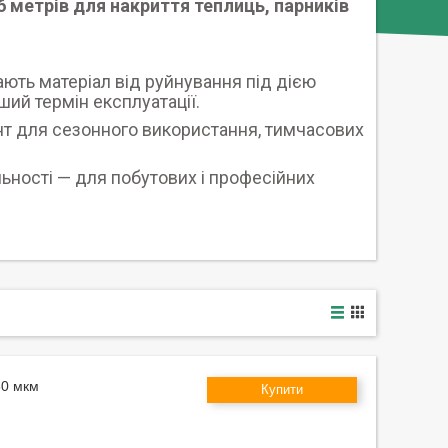
6 метрів для накриття теплиць, парників
ють матеріал від руйнування під дією
ший термін експлуатації.
нт для сезонного використання, тимчасових
льності — для побутових і професійних
60 мкм
Купити