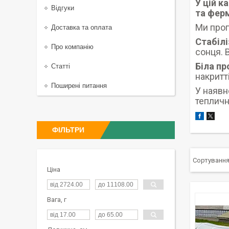
У цій к
Відгуки
та фер
Ми проп
Доставка та оплата
Стабілі
Про компанію
сонця. 
Біла пр
Статті
накритт
Поширені питання
У наявн
тепличн
ФІЛЬТРИ
Ціна
Вага, г