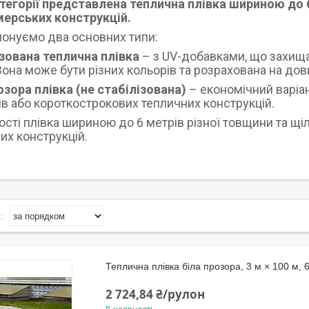
атегорії представлена теплична плівка шириною до 
мерських конструкцій.
онуємо два основних типи:
зована теплична плівка
– з UV-добавками, що захища
Вона може бути різних кольорів та розрахована на дов
озора плівка (не стабілізована)
– економічний варіа
ів або короткострокових тепличних конструкцій.
ості плівка шириною до 6 метрів різної товщини та щі
их конструкцій.
Теплична плівка біла прозора, 3 м × 100 м, 
2 724,84 ₴/рулон