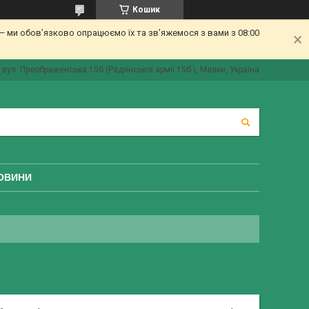
Кошик
 ми обов’язково опрацюємо їх та зв’яжемося з вами з 08:00
вул. Преображенська 15б (Радянської армії 15б ), Маяки, Україна
ОВИНИ