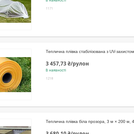
В наявності
1171
Теплична плівка стабілізована з UV-захисто
3 457,73 ₴/рулон
В наявності
1218
Теплична плівка біла прозора, 3 м × 200 м, 
3 680,10 ₴/рулон