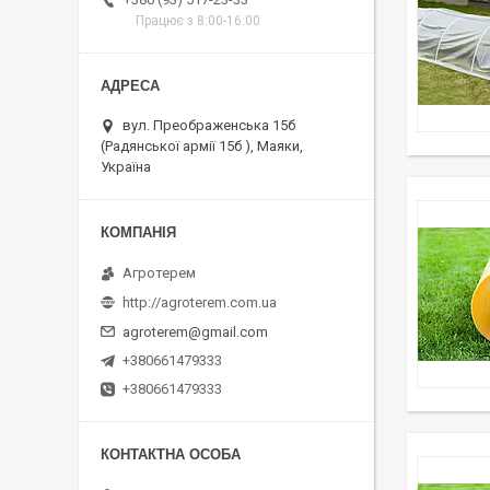
Працює з 8:00-16:00
вул. Преображенська 15б
(Радянської армії 15б ), Маяки,
Україна
Агротерем
http://agroterem.com.ua
agroterem@gmail.com
+380661479333
+380661479333