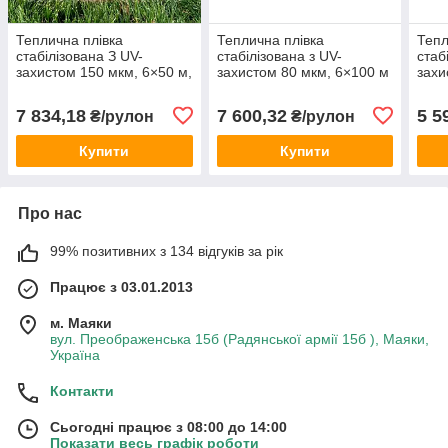
Теплична плівка
Теплична плівка
Тепл
стабілізована З UV-
стабілізована з UV-
стаб
захистом 150 мкм, 6×50 м,
захистом 80 мкм, 6×100 м
захи
36 місяців
м
7 834,18
7 600,32
5 5
₴/рулон
₴/рулон
Купити
Купити
Про нас
99% позитивних з 134 відгуків за рік
Працює з 03.01.2013
м. Маяки
вул. Преображенська 15б (Радянської армії 15б ), Маяки,
Україна
Контакти
Сьогодні працює з 08:00 до 14:00
Показати весь графік роботи