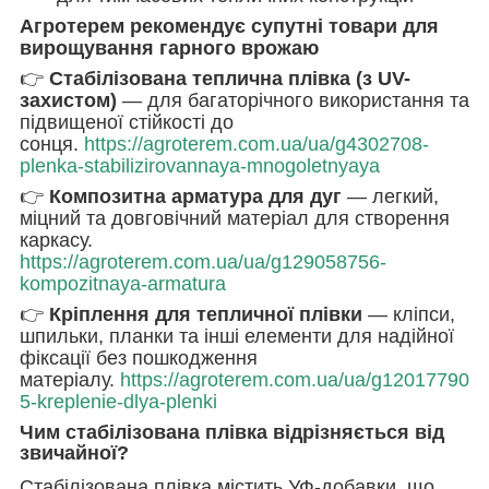
Агротерем рекомендує супутні товари для
вирощування гарного врожаю
👉
Стабілізована теплична плівка (з UV-
захистом)
— для багаторічного використання та
підвищеної стійкості до
сонця.
https://agroterem.com.ua/ua/g4302708-
plenka-stabilizirovannaya-mnogoletnyaya
👉
Композитна арматура для дуг
— легкий,
міцний та довговічний матеріал для створення
каркасу.
https://agroterem.com.ua/ua/g129058756-
kompozitnaya-armatura
👉
Кріплення для тепличної плівки
— кліпси,
шпильки, планки та інші елементи для надійної
фіксації без пошкодження
матеріалу.
https://agroterem.com.ua/ua/g12017790
5-kreplenie-dlya-plenki
Чим стабілізована плівка відрізняється від
звичайної?
Стабілізована плівка містить УФ-добавки, що