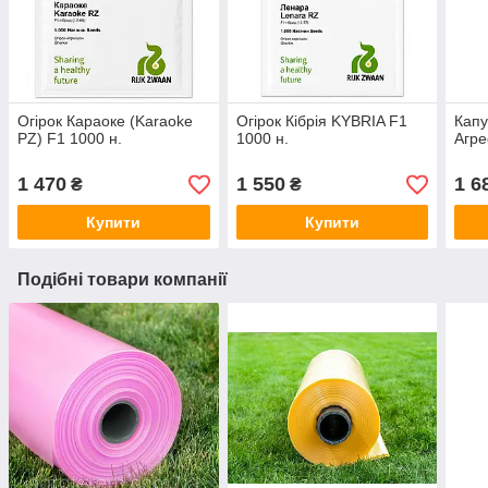
Огірок Караоке (Karaoke
Огірок Кібрія KYBRIA F1
Капу
PZ) F1 1000 н.
1000 н.
Агре
1 470
1 550
1 6
₴
₴
Купити
Купити
Подібні товари компанії