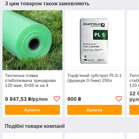
З цим товаром також замовляють
Теплична плівка
Торф'яний субстрат PLS-1
Тепл
стабілізована тришарова
(фракція 0-5мм) 250л
стаб
120 мкм, 8×50 м на 4
120 
сезони
сезо
12 
9 847,53
800
₴/рулон
₴
рул
Купити
Купити
Подібні товари компанії