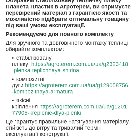
Обираючи стабілізовану тепличну плівку
Планета Пластик в Агротерем, ви отримуєте
перевірений матеріал з гарантією якості та
можливістю підібрати оптимальну товщину
під ваші умови експлуатації.
Рекомендуємо для повного комплекту
Для зручного та довговічного монтажу теплиці
обирайте комплектом:
стабілізовану
плівку
https://agroterem.com.ua/ua/g2323418
-plenka-teplichnaya-shirina
композитні
дуги
https://agroterem.com.ua/ua/g129058756
-kompozitnaya-armatura
якісні
кріплення
https://agroterem.com.ua/ua/g1201
77905-kreplenie-dlya-plenki
Це гарантує правильне натягування матеріалу,
стійкість до вітру та тривалий термін
експлуатації конструкції.