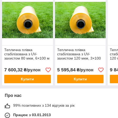
Теплична плівка
Теплична плівка
Тепл
стабілізована з UV-
стабілізована з UV-
стаб
захистом 80 мкм, 6×100 м
захистом 120 мкм, 3×100
120 
м
сезо
7 600,32
5 595,84
9 8
₴/рулон
₴/рулон
Купити
Купити
Про нас
99% позитивних з 134 відгуків за рік
Працює з 03.01.2013