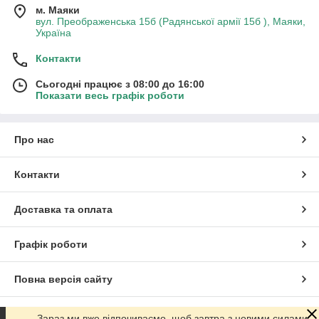
м. Маяки
вул. Преображенська 15б (Радянської армії 15б ), Маяки,
Україна
Контакти
Сьогодні працює з 08:00 до 16:00
Показати весь графік роботи
Про нас
Контакти
Доставка та оплата
Графік роботи
Повна версія сайту
Сайт створено на маркетплейсі
Prom.ua
Зараз ми вже відпочиваємо, щоб завтра з новими силами