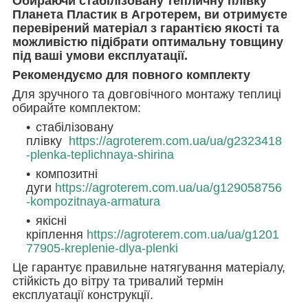
Обираючи стабілізовану тепличну плівку
Планета Пластик в Агротерем, ви отримуєте
перевірений матеріал з гарантією якості та
можливістю підібрати оптимальну товщину
під ваші умови експлуатації.
Рекомендуємо для повного комплекту
Для зручного та довговічного монтажу теплиці
обирайте комплектом:
стабілізовану
плівку
https://agroterem.com.ua/ua/g2323418
-plenka-teplichnaya-shirina
композитні
дуги
https://agroterem.com.ua/ua/g129058756
-kompozitnaya-armatura
якісні
кріплення
https://agroterem.com.ua/ua/g1201
77905-kreplenie-dlya-plenki
Це гарантує правильне натягування матеріалу,
стійкість до вітру та тривалий термін
експлуатації конструкції.