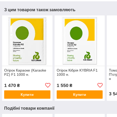
З цим товаром також замовляють
Огірок Караоке (Karaoke
Огірок Кібрія KYBRIA F1
Тома
PZ) F1 1000 н.
1000 н.
П'єт
н
1 470
1 550
₴
₴
3 5
Купити
Купити
Подібні товари компанії