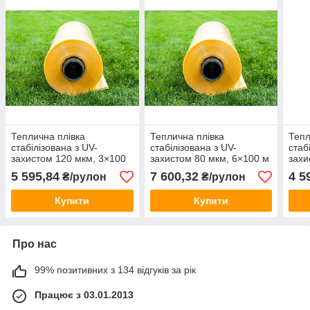
Теплична плівка
Теплична плівка
Тепл
стабілізована з UV-
стабілізована з UV-
стаб
захистом 120 мкм, 3×100
захистом 80 мкм, 6×100 м
захи
м
2.4×
5 595,84
7 600,32
4 5
₴/рулон
₴/рулон
Купити
Купити
Про нас
99% позитивних з 134 відгуків за рік
Працює з 03.01.2013