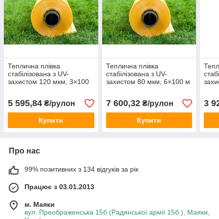
Теплична плівка
Теплична плівка
Тепл
стабілізована з UV-
стабілізована з UV-
стаб
захистом 120 мкм, 3×100
захистом 80 мкм, 6×100 м
захи
м
5 595,84
7 600,32
3 9
₴/рулон
₴/рулон
Купити
Купити
Про нас
99% позитивних з 134 відгуків за рік
Працює з 03.01.2013
м. Маяки
вул. Преображенська 15б (Радянської армії 15б ), Маяки,