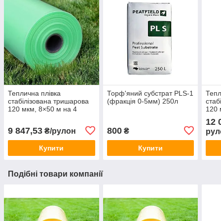
Теплична плівка
Торф'яний субстрат PLS-1
Тепл
стабілізована тришарова
(фракція 0-5мм) 250л
стаб
120 мкм, 8×50 м на 4
120 
сезони
сезо
12 
9 847,53
800
₴/рулон
₴
рул
Купити
Купити
Подібні товари компанії