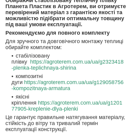
Обираючи стабілізовану тепличну плівку
Планета Пластик в Агротерем, ви отримуєте
перевірений матеріал з гарантією якості та
можливістю підібрати оптимальну товщину
під ваші умови експлуатації.
Рекомендуємо для повного комплекту
Для зручного та довговічного монтажу теплиці
обирайте комплектом:
стабілізовану
плівку
https://agroterem.com.ua/ua/g2323418
-plenka-teplichnaya-shirina
композитні
дуги
https://agroterem.com.ua/ua/g129058756
-kompozitnaya-armatura
якісні
кріплення
https://agroterem.com.ua/ua/g1201
77905-kreplenie-dlya-plenki
Це гарантує правильне натягування матеріалу,
стійкість до вітру та тривалий термін
експлуатації конструкції.