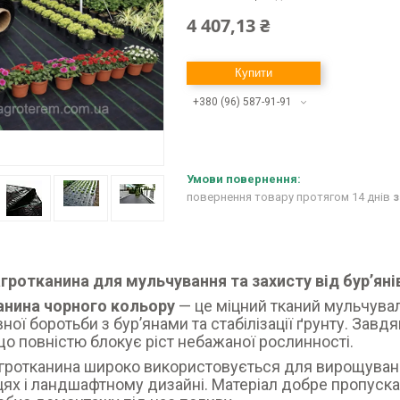
4 407,13 ₴
Купити
+380 (96) 587-91-91
повернення товару протягом 14 днів
з
гротканина для мульчування та захисту від бурʼяні
анина чорного кольору
— це міцний тканий мульчувал
ної боротьби з бурʼянами та стабілізації ґрунту. Завд
 що повністю блокує ріст небажаної рослинності.
гротканина широко використовується для вирощування 
цях і ландшафтному дизайні. Матеріал добре пропуска