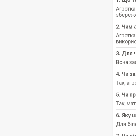
Агротка
збереже
2. Чим 
Агротка
викорис
3. Для 
Вона за
4. Чи з
Так, аг
5. Чи п
Так, ма
6. Яку 
Для біл
7. Чи п