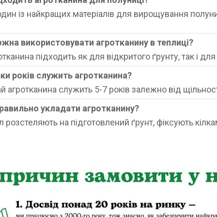
 один із найкращих матеріалів для вирощування полун
ожна використовувати агротканину в теплиці?
отканина підходить як для відкритого ґрунту, так і для 
ьки років служить агротканина?
й агротканина служить 5-7 років залежно від щільнос
правильно укладати агротканину?
л розстеляють на підготовлений ґрунт, фіксують кілка