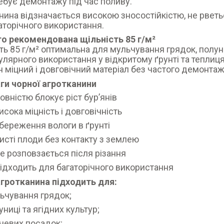
ебує демонтажу під час поливу.
нина відзначається високою зносостійкістю, не рветьс
аторічного використання.
о рекомендована щільність 85 г/м²
ть 85 г/м² оптимальна для мульчування грядок, полуниц
улярного використання у відкритому ґрунті та теплиц
н міцний і довговічний матеріал без частого демонтаж
ги чорної агротканини
овністю блокує ріст бурʼянів
исока міцність і довговічність
береження вологи в ґрунті
исті плоди без контакту з землею
е розповзається після різання
ідходить для багаторічного використання
гротканина підходить для:
ьчування грядок;
униці та ягідних культур;
чевих посадок;