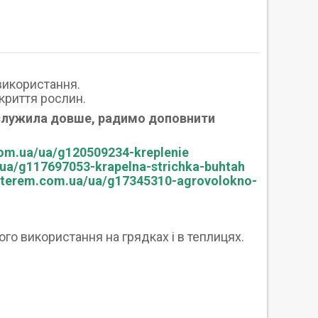
використання.
криття рослин.
служила довше, радимо доповнити
com.ua/ua/g120509234-kreplenie
/ua/g117697053-krapelna-strichka-buhtah
roterem.com.ua/ua/g17345310-agrovolokno-
ого використання на грядках і в теплицях.