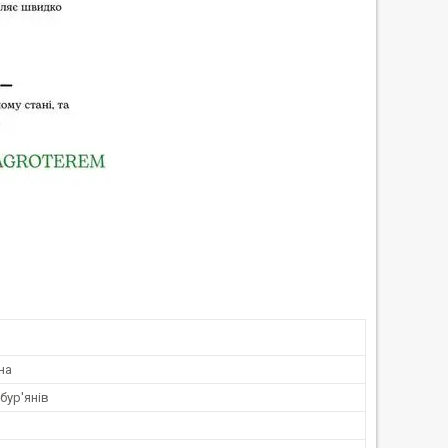
на
 бур'янів