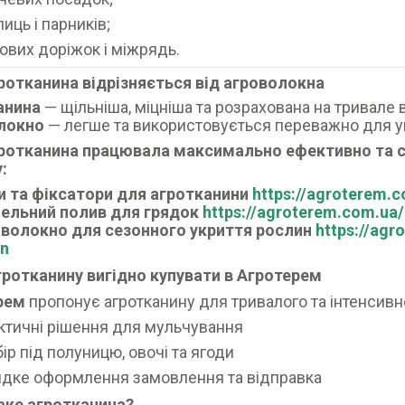
лиць і парників;
ових доріжок і міжрядь.
ротканина відрізняється від агроволокна
анина
— щільніша, міцніша та розрахована на тривале 
локно
— легше та використовується переважно для у
ротканина працювала максимально ефективно та 
:
и та фіксатори для агротканини
https://agroterem.
ельний полив для грядок
https://agroterem.com.ua
волокно для сезонного укриття рослин
https://ag
an
ротканину вигідно купувати в Агротерем
рем
пропонує агротканину для тривалого та інтенсивн
ктичні рішення для мульчування
бір під полуницю, овочі та ягоди
дке оформлення замовлення та відправка
аке агротканина?