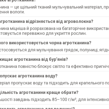
нина — це щільний тканий мульчувальний матеріал, при
ння вологи.
агротканина відрізняється від агроволокна?
нина міцніша й розрахована на багаторічне використан
товується переважно для укриття рослин.
чого використовується чорна агротканина?
стосовується для мульчування грядок, полуниці, ягідн
ахищає агротканина від бурʼянів?
ротканина повністю блокує світло та ефективно пригнічу
ропускає агротканина воду?
теріал пропускає воду та підходить для крапельного п
щільність агротканини краще обрати?
ьшості завдань підходить 85–100 г/м², для інтенсивно
ідходить агротканина для полуниці?