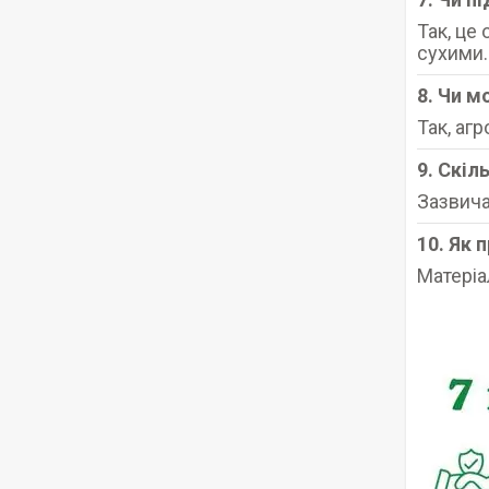
Так, це
сухими.
8. Чи м
Так, агр
9. Скіл
Зазвича
10. Як 
Матеріа