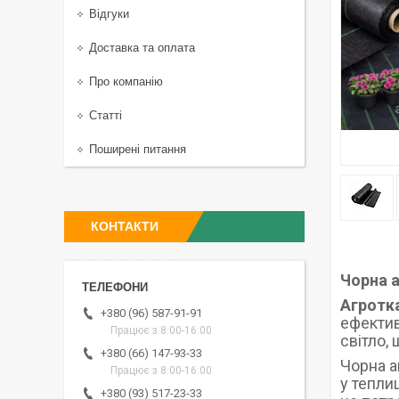
Відгуки
Доставка та оплата
Про компанію
Статті
Поширені питання
КОНТАКТИ
Чорна а
Агротк
+380 (96) 587-91-91
ефектив
Працює з 8:00-16:00
світло,
+380 (66) 147-93-33
Чорна а
Працює з 8:00-16:00
у тепли
+380 (93) 517-23-33