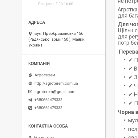
не потр
Працює з 8:00-16:00
Агротка
для баг
Для чог
Щільніс
вул. Преображенська 15б
для рег
(Радянської армії 15б ), Маяки,
потрібе
Україна
Перева
✔ П
✔ В
Агротерем
✔ З
http://agroterem.com.ua
✔ Ч
agroterem@gmail.com
✔ Н
+380661479333
✔ П
+380661479333
Чорна а
мул
пол
ово
Менеджер