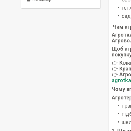
теп
сад
Чим аг
Агротк
Агрово
Щоб аг
покупку
👉
Кілк
👉
Крап
👉
Агро
agrotk
Чому аг
Агроте
пра
під
шви
1. Що т