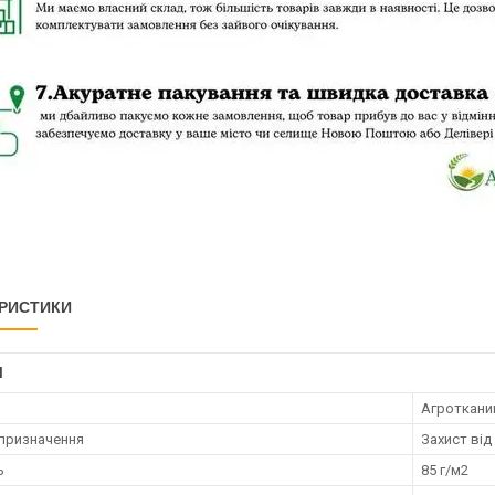
РИСТИКИ
І
Агроткани
призначення
Захист від
ь
85 г/м2