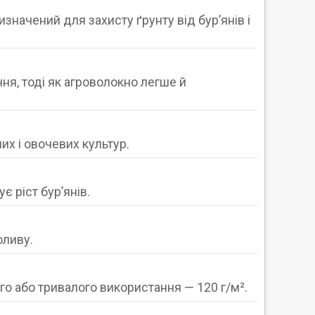
значений для захисту ґрунту від бурʼянів і
ня, тоді як агроволокно легше й
их і овочевих культур.
є ріст бурʼянів.
оливу.
го або тривалого використання — 120 г/м².