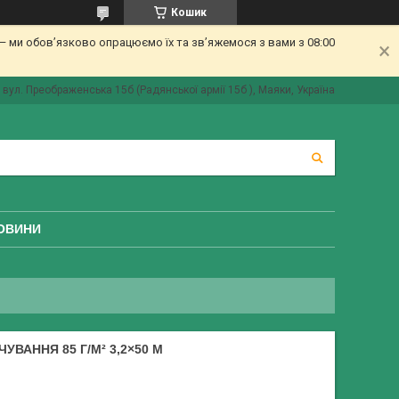
Кошик
 ми обов’язково опрацюємо їх та зв’яжемося з вами з 08:00
вул. Преображенська 15б (Радянської армії 15б ), Маяки, Україна
ОВИНИ
ВАННЯ 85 Г/М² 3,2×50 М