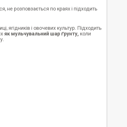
я, не розповзається по краях і підходить
і, ягідників і овочевих культур. Підходить
ях
як мульчувальний шар ґрунту,
коли
у.