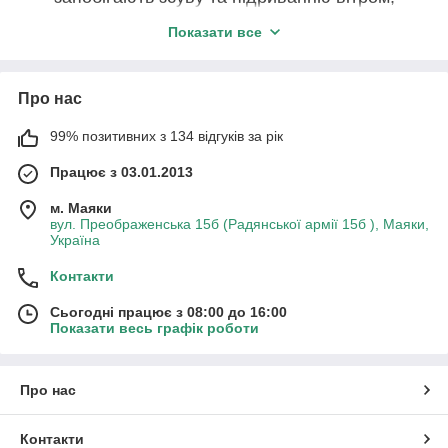
підходять для агротканини, агроволокна
Показати все
та мульчувальної плівки;
забезпечують акуратний вигляд грядок;
Про нас
стійкі до вологи, сонця та перепадів
температур;
99% позитивних з 134 відгуків за рік
багаторазове використання.
Працює з 03.01.2013
Як обрати кілки:
Пластикові кілки
— легкі, не іржавіють,
м. Маяки
вул. Преображенська 15б (Радянської армії 15б ), Маяки,
зручні для стандартного використання;
Україна
Металеві кілки
— для щільного ґрунту та
інтенсивної експлуатації;
Контакти
П-подібні або анкерні
— для міцного
Сьогодні працює з 08:00 до 16:00
притискання країв і стиків матеріалу.
Показати весь графік роботи
Про нас
Контакти