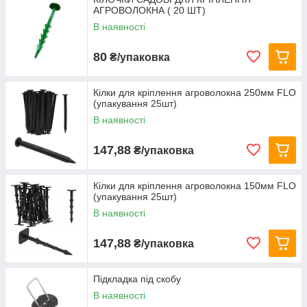
• пластикові кілки для швидкого монтажу в
АГРОВОЛОКНА ( 20 ШТ)
м’який ґрунт;
• посилені фіксатори для довготривалого
В наявності
використання.
80
₴/упаковка
Кріплення підходять для агроволокна різної
щільності, агротканини, мульчувальних
матеріалів і садової плівки. Забезпечують
Кілки для кріплення агроволокна 250мм FLO
акуратне укладання матеріалу та зручність у
(упакування 25шт)
догляді за рослинами.
В наявності
147,88
₴/упаковка
Кілки для кріплення агроволокна 150мм FLO
(упакування 25шт)
В наявності
147,88
₴/упаковка
Підкладка під скобу
В наявності