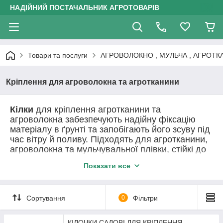
НАДІЙНИЙ ПОСТАЧАЛЬНИК АГРОТОВАРІВ
Товари та послуги
АГРОВОЛОКНО , МУЛЬЧА , АГРОТК
Кріплення для агроволокна та агротканини
Кілки
для кріплення агротканини та
агроволокна забезпечують надійну фіксацію
матеріалу в ґрунті та запобігають його зсуву під
час вітру й поливу. Підходять для агротканини,
агроволокна та мульчувальної плівки, стійкі до
вологи й сонця, підходять для багаторазового
Показати все
використання.
У цій категорії представлені різні види
кріплення для агроволокна та агротканини:
Сортування
0
Фільтри
• металеві скоби (П-подібні) для надійної
фіксації по краях і швах;
КІЛОЧКИ САДОВІ ДЛЯ КРІПЛЕННЯ