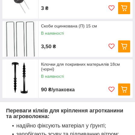
3
₴
Скоби оцинкована (П) 15 см
В наявності
3,50
₴
Кілочки для покривних матерьялів 18см
(чорні)
В наявності
90
₴/упаковка
Переваги кілків для кріплення агротканини
та агроволокна:
надійно фіксують матеріал у ґрунті;
запобігають зсуву та підриванню вітром;