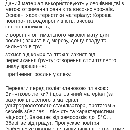
Даний матеріал використовують у овочівництві з
метою отримання ранніх та високих урожаїв.
Основні характеристики матеріалу: Хороша
повітро- та водопроникність; висока
світлопроникність;
створення оптимального мікроклімату для
рослин; захист від морозу, дощу, граду та
сильного вітру;
захист від комах та птахів; захист від
пересихання ґрунту; створення сприятливого
циклу зрошення;
Притінення рослин у спеку.
Переваги перед поліетиленовою плівкою:
Винятково легкий і довговічний матеріал (за
рахунок внесеного в матеріал
ультрафіолетового стабілізатора, протягом 5
сезонів зберігає цілісність та характеристики
міцності). Захищає від заморозків до -5°C. ,
Зберігає від граду). Пропускає повітря
(забезпечує рівномірну циркуляцію повітря, тому