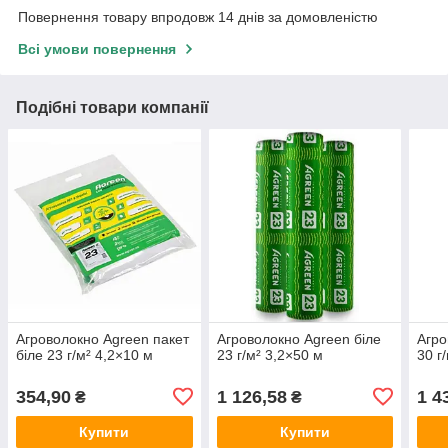
Повернення товару впродовж 14 днів за домовленістю
Всі умови повернення
Подібні товари компанії
Агроволокно Agreen пакет
Агроволокно Agreen біле
Агро
біле 23 г/м² 4,2×10 м
23 г/м² 3,2×50 м
30 г
354,90
1 126,58
1 4
₴
₴
Купити
Купити