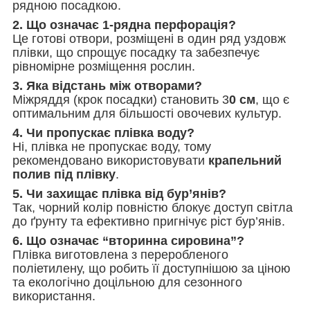
рядною посадкою.
2. Що означає 1-рядна перфорація?
Це готові отвори, розміщені в один ряд уздовж
плівки, що спрощує посадку та забезпечує
рівномірне розміщення рослин.
3. Яка відстань між отворами?
Міжряддя (крок посадки) становить 3
0 см
, що є
оптимальним для більшості овочевих культур.
4. Чи пропускає плівка воду?
Ні, плівка не пропускає воду, тому
рекомендовано використовувати
крапельний
полив під плівку
.
5. Чи захищає плівка від бур’янів?
Так, чорний колір повністю блокує доступ світла
до ґрунту та ефективно пригнічує ріст бур’янів.
6. Що означає “вторинна сировина”?
Плівка виготовлена з переробленого
поліетилену, що робить її доступнішою за ціною
та екологічно доцільною для сезонного
використання.