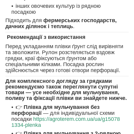
інших овочевих культур із рядною
посадкою
Підходить для
фермерських господарств,
дачних ділянок і теплиць
.
Рекомендації з використання
Перед укладанням плівки ґрунт слід вирівняти
та зволожити. Рулон розстеляється вздовж
грядки, краї фіксуються ґрунтом або
спеціальними кілками. Посадка рослин
здійснюється через готові отвори перфорації.
Для комплексного догляду за грядками
рекомендуємо також переглянути супутні
товари — усе необхідне для мульчування,
поливу та фіксації плівки ви знайдете нижче.
👉
Плівка для мульчування без
перфорації
— для індивідуальної схеми
посадки
https://agroterem.com.ua/ua/g15078
1334-plenka
👉
Плівка для мульчування з 2-рядною