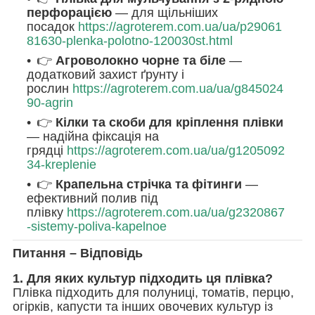
перфорацією
— для щільніших
посадок
https://agroterem.com.ua/ua/p29061
81630-plenka-polotno-120030st.html
👉
Агроволокно чорне та біле
—
додатковий захист ґрунту і
рослин
https://agroterem.com.ua/ua/g845024
90-agrin
👉
Кілки та скоби для кріплення плівки
— надійна фіксація на
грядці
https://agroterem.com.ua/ua/g1205092
34-kreplenie
👉
Крапельна стрічка та фітинги
—
ефективний полив під
плівку
https://agroterem.com.ua/ua/g2320867
-sistemy-poliva-kapelnoe
Питання – Відповідь
1. Для яких культур підходить ця плівка?
Плівка підходить для полуниці, томатів, перцю,
огірків, капусти та інших овочевих культур із