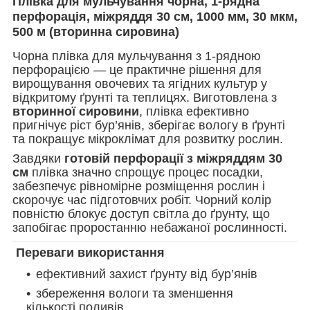
Плівка для мульчування чорна, 1-рядна
перфорація, міжряддя 30 см, 1000 мм, 30 мкм,
500 м (вторинна сировина)
Чорна плівка для мульчування з 1-рядною
перфорацією — це практичне рішення для
вирощування овочевих та ягідних культур у
відкритому ґрунті та теплицях. Виготовлена з
вторинної сировини
, плівка ефективно
пригнічує ріст бур’янів, зберігає вологу в ґрунті
та покращує мікроклімат для розвитку рослин.
Завдяки
готовій перфорації з міжряддям 30
см
плівка значно спрощує процес посадки,
забезпечує рівномірне розміщення рослин і
скорочує час підготовчих робіт. Чорний колір
повністю блокує доступ світла до ґрунту, що
запобігає проростанню небажаної рослинності.
Переваги використання
ефективний захист ґрунту від бур’янів
збереження вологи та зменшення
кількості поливів