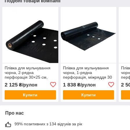
Подібні товари компанії
Плівка для мульчування
Плівка для мульчування
Плів
чорна, 2-рядна
чорна, 1-рядна
чорн
перфорація 30×25 см,
перфорація, міжряддя 30
перф
1200 мм, 30 мкм, 500 м
см, 1000 мм, 30 мкм, 500
см, 
2 125
1 838
2 5
₴/рулон
₴/рулон
(вторинна сировина)
м (вторинна сировина)
м (С
36мі
Купити
Купити
Про нас
99% позитивних з 134 відгуків за рік