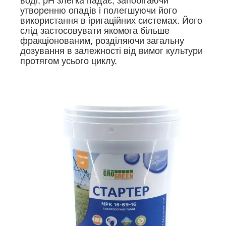
воді, pH злегка падає, запобігаючи
утворенню опадів і полегшуючи його
використання в іригаційних системах. Його
слід застосовувати якомога більше
фракціонованим, розділяючи загальну
дозування в залежності від вимог культури
протягом усього циклу.