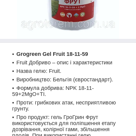
Grogreen Gel Fruit
18-11-59
Fruit Добриво – опис і характеристики
Назва гелю: Fruit.
Виробництво: Бельгія (євростандарт).
Формула добрива: NPK 18-11-
59+2MgO+ТІ.
Проти: грибкових атак, несприятливою
грунту.
Про продукт: гель ГроГрин Фрут
використовується для поліпшення етапу
дозрівання, колірної гами, збільшення
плодів. При використанні гелю