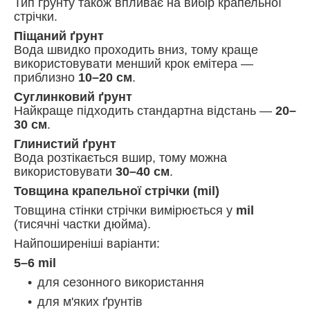
Тип ґрунту також впливає на вибір крапельної
стрічки.
Піщаний ґрунт
Вода швидко проходить вниз, тому краще
використовувати менший крок емітера —
приблизно
10–20 см
.
Суглинковий ґрунт
Найкраще підходить стандартна відстань —
20–
30 см
.
Глинистий ґрунт
Вода розтікається вшир, тому можна
використовувати
30–40 см
.
Товщина крапельної стрічки (mil)
Товщина стінки стрічки вимірюється у
mil
(тисячні частки дюйма).
Найпоширеніші варіанти:
5–6 mil
для сезонного використання
для м'яких ґрунтів