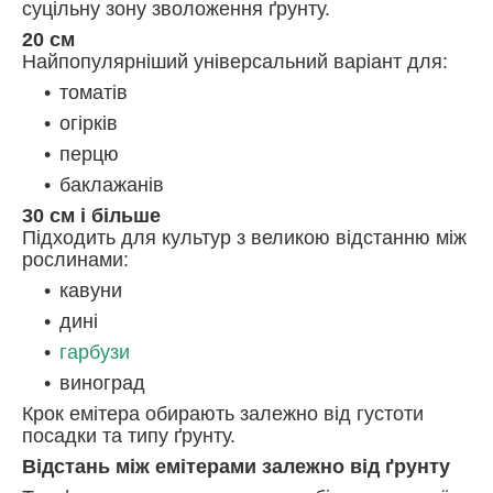
суцільну зону зволоження ґрунту.
20 см
Найпопулярніший універсальний варіант для:
томатів
огірків
перцю
баклажанів
30 см і більше
Підходить для культур з великою відстанню між
рослинами:
кавуни
дині
гарбузи
виноград
Крок емітера обирають залежно від густоти
посадки та типу ґрунту.
Відстань між емітерами залежно від ґрунту