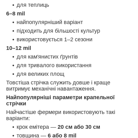
для теплиць
6–8 mil
найпопулярніший варіант
підходить для більшості культур
використовується 1–2 сезони
10–12 mil
для кам'янистих ґрунтів
для тривалого використання
для великих площ
Товстіша стрічка служить довше і краще
витримує механічні навантаження.
Найпопулярніші параметри крапельної
стрічки
Найчастіше фермери використовують такі
варіанти:
крок емітера —
20 см або 30 см
товщина —
6 або 8 mil