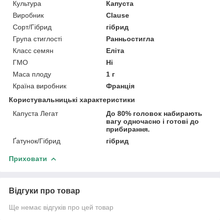
Культура
Капуста
Виробник
Clause
Сорт/Гібрид
гібрид
Група стиглості
Ранньостигла
Класс семян
Еліта
ГМО
Ні
Маса плоду
1 г
Країна виробник
Франція
Користувальницькі характеристики
Капуста Легат
До 80% головок набирають
вагу одночасно і готові до
прибирання.
Ґатунок/Гібрид
гібрид
Приховати
Відгуки про товар
Ще немає відгуків про цей товар