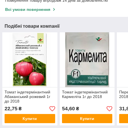
Повернення товару впродовж 14 днів за домовленістю
Всі умови повернення
Подібні товари компанії
Томат індетермінантний
Томат індетермінантний
Пере
Абаканський рожевий 1г
Кармеліта 1г до 2018
2018
до 2018
22,75
54,60
31,
₴
₴
Купити
Купити