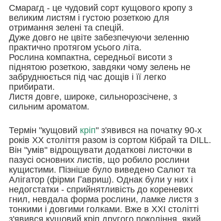
Смарагд - це чудовий сорт кущового кропу з
великим листям і густою розеткою для
отримання зелені та спецій.
Дуже довго не цвіте забезпечуючи зеленню
практично протягом усього літа.
Рослина компактна, середньої висоти з
піднятою розеткою, завдяки чому зелень не
забруднюється під час дощів і її легко
прибирати.
Листя довге, широке, сильнорозсічене, з
сильним ароматом.
Термін "кущовий
кріп
" з'явився на початку 90-х
років ХХ століття разом із сортом Кібрай та DILL.
Він "умів" відрощувати додаткові листочки в
пазусі основних листів, що робило рослини
кущистими. Пізніше було виведено Салют та
Алігатор (фірми Гавриш). Однак були у них і
недогстатки - сприйнятливість до кореневих
гнил, невдала форма рослини, ламке листя з
тонкими і довгими голками. Вже в ХХІ столітті
з'явився кущовий кріп другого покоління, який