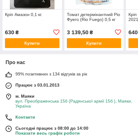
Кріп Амазон 0,1 кг.
Томат детермінантний Ріо
Кріп 
Фуего (Rio Fuego) 0,5 кг
202
630
3 139,50
640
₴
₴
Купити
Купити
Про нас
99% позитивних з 134 відгуків за рік
Працює з 03.01.2013
м. Маяки
вул. Преображенська 15б (Радянської армії 15б ), Маяки,
Україна
Контакти
Сьогодні працює з 08:00 до 14:00
Показати весь графік роботи