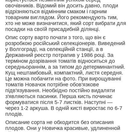
овочівників. Відомий він досить давно, плоди
відрізняються відмінним смаком і гарним
товарним виглядом. Його рекомендують тим,
хто не може визначитися, який сорт вибрати для
посадки на своїй присадибній ділянці.
Опис сорту варто почати з того, що він є
розробкою російський селекціонерів. Виведений
у Волгограді, на селекційній станції, а в
Державний реєстр потрапив у 1986 році. За
терміном дозрівання томатів відноситься до
середньораннім, а за типом до детерминантний.
Кущ нештамбовый, компактний, листя середня.
Це можна побачити на фото. При вирощуванні
томатів Новачок потрібне обов'язкове
підв'язування. Необхідно постійно видаляти
з'являються пасинки. Перша кисть починає
формуватися після 5-7 листків. Наступні —
через 1-2 аркуша. В одній кисті виростає по 6-7
плодів.
Описание сорта не обходится без описания
плодов. Они у Новичка красивые, удлиненной