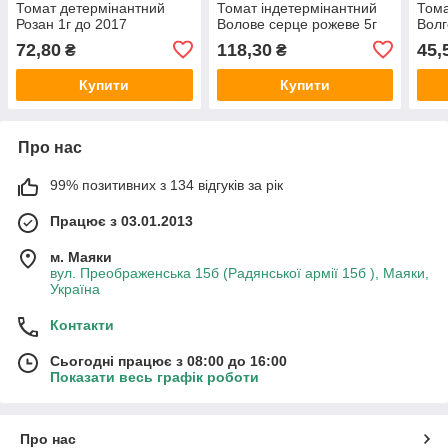
Томат детермінантний
Томат індетермінантний
Тома
Розан 1г до 2017
Волове серце рожеве 5г
Волг
72,80
118,30
45,
₴
₴
Купити
Купити
Про нас
99% позитивних з 134 відгуків за рік
Працює з 03.01.2013
м. Маяки
вул. Преображенська 15б (Радянської армії 15б ), Маяки,
Україна
Контакти
Сьогодні працює з 08:00 до 16:00
Показати весь графік роботи
Про нас