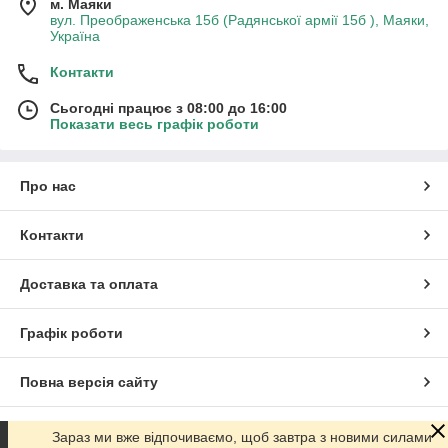
м. Маяки
вул. Преображенська 15б (Радянської армії 15б ), Маяки,
Україна
Контакти
Сьогодні працює з 08:00 до 16:00
Показати весь графік роботи
Про нас
Контакти
Доставка та оплата
Графік роботи
Повна версія сайту
Сайт створено на маркетплейсі
Prom.ua
Зараз ми вже відпочиваємо, щоб завтра з новими силами