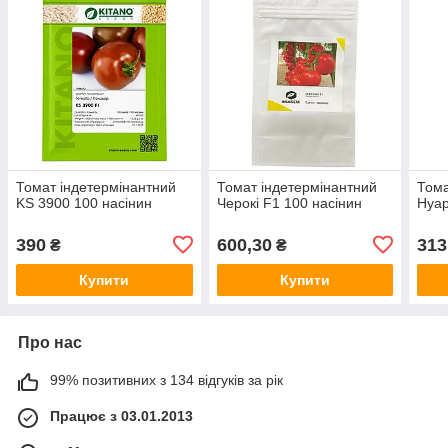
Томат індетермінантний
Томат індетермінантний
Тома
KS 3900 100 насінин
Черокі F1 100 насінин
Нуар
390
600,30
313
₴
₴
Купити
Купити
Про нас
99% позитивних з 134 відгуків за рік
Працює з 03.01.2013