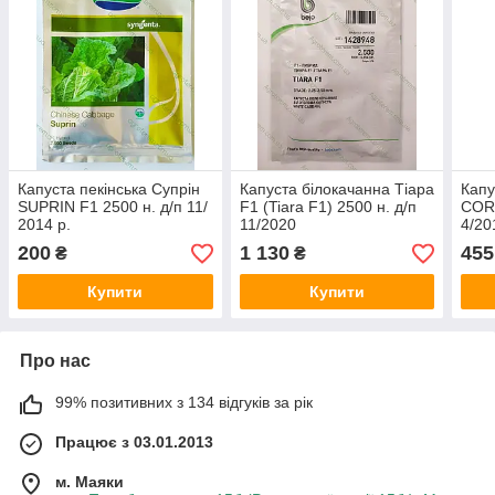
Капуста пекінська Супрін
Капуста білокачанна Тіара
Капу
SUPRIN F1 2500 н. д/п 11/
F1 (Tiara F1) 2500 н. д/п
CORT
2014 р.
11/2020
4/20
200
1 130
455
₴
₴
Купити
Купити
Про нас
99% позитивних з 134 відгуків за рік
Працює з 03.01.2013
м. Маяки