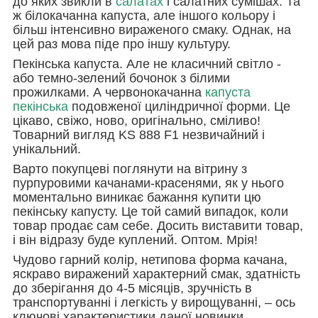
до яких звикли в
салатах
і салатних сумішах. Та
ж білокачанна капуста, але іншого кольору і
більш інтенсивно вираженого смаку. Однак, на
цей раз мова піде про іншу культуру.
Пекінська капуста. Але не класичний світло -
або темно-зелений бочонок з білими
прожилками. А червонокачанна
капуста
пекінська
подовженої циліндричної форми. Це
цікаво, свіжо, ново, оригінально, сміливо!
Товарний вигляд KS 888 F1 незвичайний і
унікальний.
Варто покупцеві поглянути на вітрину з
пурпуровими качанами-красенями, як у нього
моментально виникає бажання купити цю
пекінську капусту. Це той самий випадок, коли
товар продає сам себе. Досить виставити товар,
і він відразу буде куплений. Оптом. Мрія!
Чудово гарний колір, нетипова форма качана,
яскраво виражений характерний смак, здатність
до зберігання до 4-5 місяців, зручність в
транспортуванні і легкість у вирощуванні, – ось
ключові характеристики даної новинки.