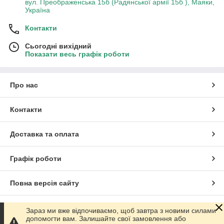
вул. Преображенська 15б (Радянської армії 15б ), Маяки,
Україна
Контакти
Сьогодні вихідний
Показати весь графік роботи
Про нас
Контакти
Доставка та оплата
Графік роботи
Повна версія сайту
Сайт створено на маркетплейсі
Prom.ua
Зараз ми вже відпочиваємо, щоб завтра з новими силами
допомогти вам. Залишайте свої замовлення або