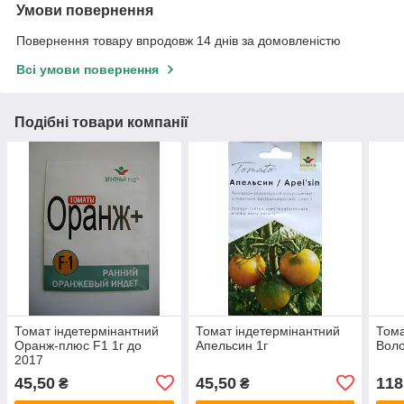
Умови повернення
Повернення товару впродовж 14 днів за домовленістю
Всі умови повернення
Подібні товари компанії
Томат індетермінантний
Томат індетермінантний
Тома
Оранж-плюс F1 1г до
Апельсин 1г
Воло
2017
45,50
45,50
118
₴
₴