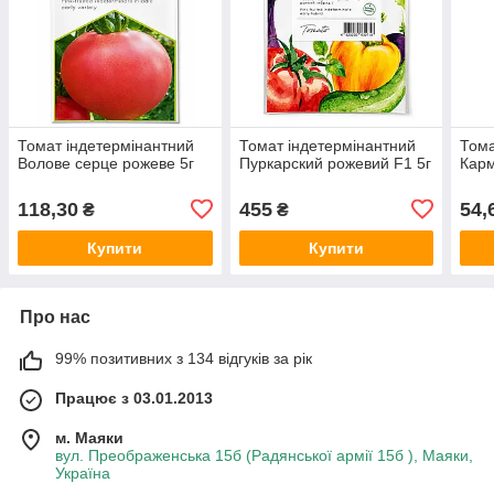
Томат індетермінантний
Томат індетермінантний
Тома
Волове серце рожеве 5г
Пуркарский рожевий F1 5г
Карм
118,30
455
54,
₴
₴
Купити
Купити
Про нас
99% позитивних з 134 відгуків за рік
Працює з 03.01.2013
м. Маяки
вул. Преображенська 15б (Радянської армії 15б ), Маяки,
Україна