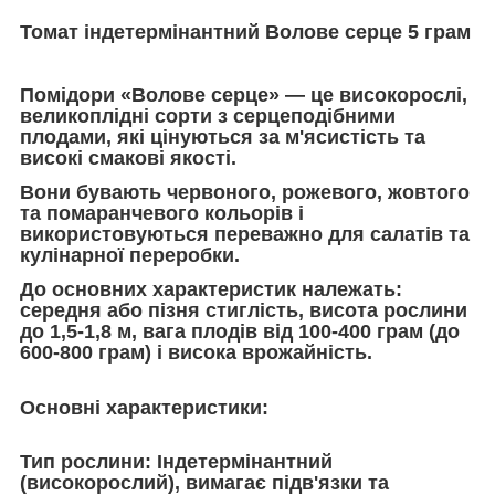
Томат індетермінантний Волове серце 5 грам
Помідори «Волове серце»
— це високорослі,
великоплідні сорти з серцеподібними
плодами, які цінуються за м'ясистість та
високі смакові якості.
Вони бувають червоного, рожевого, жовтого
та помаранчевого кольорів і
використовуються переважно для салатів та
кулінарної переробки.
До основних характеристик належать:
середня або пізня стиглість, висота рослини
до 1,5-1,8 м, вага плодів від 100-400 грам (до
600-800 грам) і висока врожайність.
Основні характеристики:
Тип рослини:
Індетермінантний
(високорослий), вимагає підв'язки та