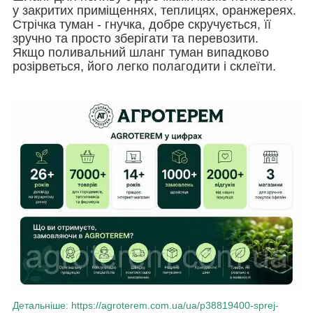
у закритих приміщеннях, теплицях, оранжереях.
Стрічка туман - гнучка, добре скручується, її
зручно та просто зберігати та перевозити.
Якщо поливальний шланг туман випадково
розірветься, його легко полагодити і склеїти.
Детальніше: https://agroterem.com.ua/ua/p38819400-sprej-