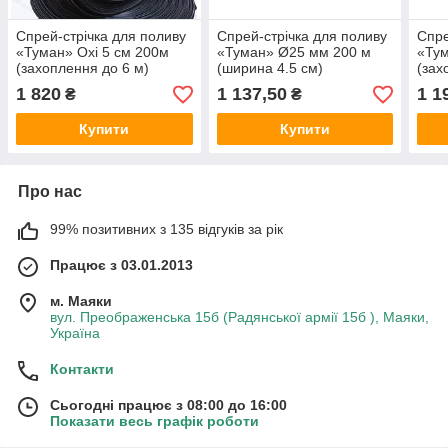
Спрей-стрічка для поливу
Спрей-стрічка для поливу
Спре
«Туман» Oxi 5 см 200м
«Туман» Ø25 мм 200 м
«Тум
(захоплення до 6 м)
(ширина 4.5 см)
(зах
1 820
1 137,50
1 1
₴
₴
Купити
Купити
Про нас
99% позитивних з 135 відгуків за рік
Працює з 03.01.2013
м. Маяки
вул. Преображенська 15б (Радянської армії 15б ), Маяки,
Україна
Контакти
Сьогодні працює з 08:00 до 16:00
Показати весь графік роботи