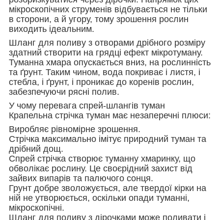
мікроскопічних струменів відбувається не тільки
в сторони, а й угору, тому зрошення рослин
виходить ідеальним.
Шланг для поливу з отворами дрібного розміру
здатний створити на грядці ефект мікротуману.
Туманна хмара опускається вниз, на рослинність
та ґрунт. Таким чином, вода покриває і листя, і
стебла, і ґрунт, і проникає до коренів рослин,
забезпечуючи рясні полив.
У чому перевага спрей-шлангів туман
Крапельна стрічка туман має незаперечні плюси:
Виробляє рівномірне зрошення.
Стрічка максимально імітує природний туман та
дрібний дощ.
Спрей стрічка створює туманну хмаринку, що
обволікає рослину. Це своєрідний захист від
зайвих випарів та палючого сонця.
Грунт добре зволожується, але твердої кірки на
ній не утворюється, оскільки опади туманні,
мікроскопічні.
Шланг для поливу з дірочками може поливати і