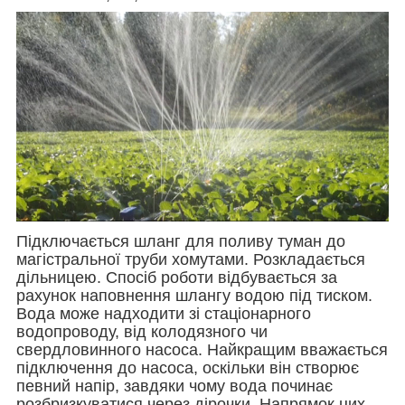
Підключається шланг для поливу туман до
магістральної труби хомутами. Розкладається
дільницею. Спосіб роботи відбувається за
рахунок наповнення шлангу водою під тиском.
Вода може надходити зі стаціонарного
водопроводу, від колодязного чи
свердловинного насоса. Найкращим вважається
підключення до насоса, оскільки він створює
певний напір, завдяки чому вода починає
розбризкуватися через дірочки. Напрямок цих