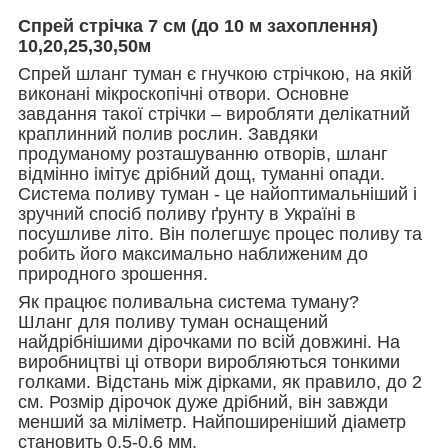
Спрей стрічка 7 см (до 10 м захоплення)
10,20,25,30,50м
Спрей шланг туман є гнучкою стрічкою, на якій
виконані мікроскопічні отвори. Основне
завдання такої стрічки – виробляти делікатний
краплинний полив рослин. Завдяки
продуманому розташуванню отворів, шланг
відмінно імітує дрібний дощ, туманні опади.
Система поливу туман - це найоптимальніший і
зручний спосіб поливу ґрунту в Україні в
посушливе літо. Він полегшує процес поливу та
робить його максимально наближеним до
природного зрошення.
Як працює поливальна система туману?
Шланг для поливу туман оснащений
найдрібнішими дірочками по всій довжині. На
виробництві ці отвори виробляються тонкими
голками. Відстань між дірками, як правило, до 2
см. Розмір дірочок дуже дрібний, він завжди
менший за міліметр. Найпоширеніший діаметр
становить 0,5-0,6 мм.