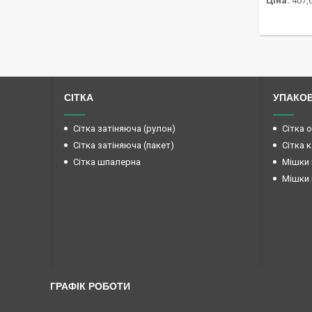
Ціна:
407,6
СІТКА
УПАКО
Сітка затіняюча (рулон)
Сітка 
Сітка затіняюча (пакет)
Сітка 
Сітка шпалерна
Мішки 
Мішки 
ГРАФІК РОБОТИ