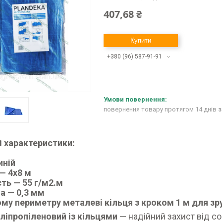
407,68 ₴
Купити
+380 (96) 587-91-91
повернення товару протягом 14 днів
з
і характеристики:
иній
 — 4х8 м
ть — 55 г/м2.м
а — 0,3 мм
му периметру металеві кільця з кроком 1 м для зр
ліпропіленовий із кільцями
— надійний захист від сон