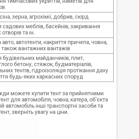
ня тимчасових укриттів, наметів для
ів
сіна, зерна, агрохімії, добрив, скірд
я садових меблів, басейнів, закривання
 отворів та ін.
 авто, автотенти, накриття причепа, човна,
 а також вантажних вантажів
я будівельних майданчиків, плит,
лого бетону, стяжок, будматеріалів,
ьних тентів, гідроізоляція протікання даху
иття будь-яких каркасних споруд
вжди можете купити тент за прийнятними
ент для автомобіля, човна, катера, об'єкта
й автомобіль інші транспортні засоби та
нт, зверніть увагу на ціни.