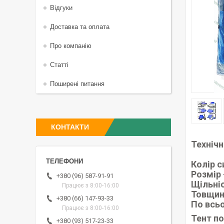
Відгуки
Доставка та оплата
Про компанію
Статті
Поширені питання
КОНТАКТИ
Технічн
Колір с
Розмір
+380 (96) 587-91-91
Щільніс
Працює з 8:00-16:00
Товщин
+380 (66) 147-93-33
По всьо
Працює з 8:00-16:00
Тент по
+380 (93) 517-23-33