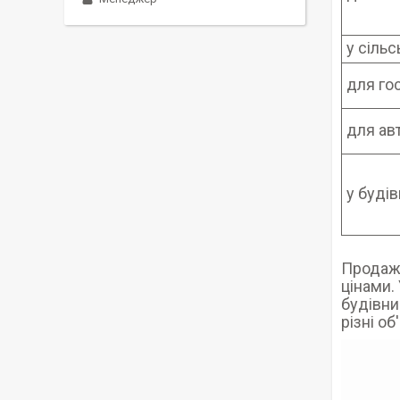
у сіль
для го
для ав
у будів
Продаж 
цінами.
будівни
різні о