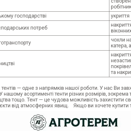
створен
робітник
ському господарстві
укриття 
накритт
сподарських потреб
віконних
чохли на
тотранспорту
катера,
накритт
незастиг
ництві
покрівел
та накр
тентів — одне з напрямків нашої роботи. У нас Ви за
 У нашому асортименті тенти різних розмірів, зокрема т
цтва тощо. Тент — це чудова можливість захистити сві
б'єкти від атмосферних явищ. Якщо ви хочете купити те