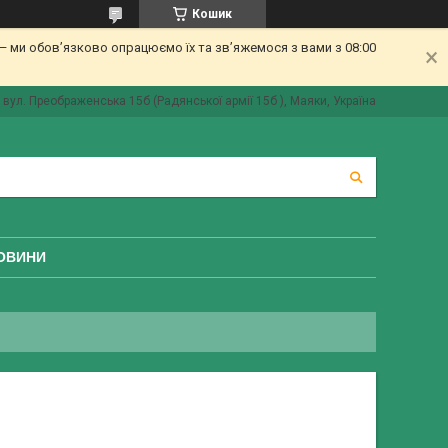
Кошик
 ми обов’язково опрацюємо їх та зв’яжемося з вами з 08:00
вул. Преображенська 15б (Радянської армії 15б ), Маяки, Україна
ОВИНИ