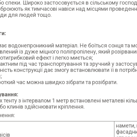
о спеки. Широко застосовується в сільському господа
броюють як тимчасові навіси над місцями проведення
оди для людей тощо.
ги:
має водонепроникний матеріал. Не боїться сонця та м
овлений із дуже міцного поліпропілену, який розірва
ротигрибковий ефект і легко миється;
пактним під час транспортування та зручний у застосу
ьність конструкції дає змогу встановлювати її в потріб
и;
роткий час можна швидко зібрати та розібрати.
ування:
х тенту з інтервалом 1 метр встановлені металеві кіл
бо клинів здійснювати кріплення.
чення:
намети,
фасадних
ісів