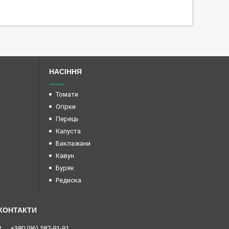
НАСІННЯ
Томати
Огірки
Перець
Капуста
Баклажани
Кавун
Буряк
Редиска
+380 (96) 587-91-91