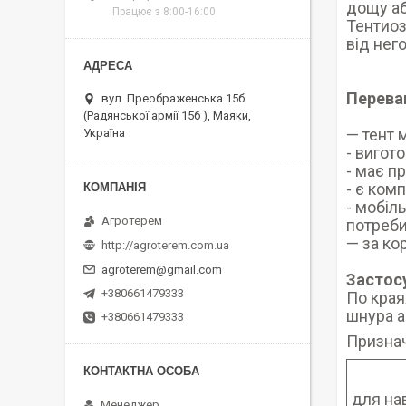
дощу аб
Працює з 8:00-16:00
Тентиоз
від нег
Перева
вул. Преображенська 15б
(Радянської армії 15б ), Маяки,
— тент 
Україна
- вигот
- має п
- є ком
- мобіл
Агротерем
потреб
— за ко
http://agroterem.com.ua
agroterem@gmail.com
Застос
+380661479333
По края
шнура а
+380661479333
Призна
для нав
Менеджер