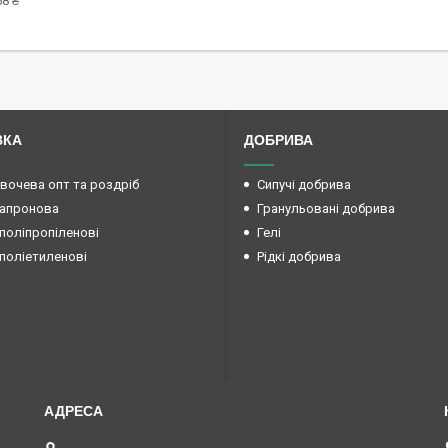
8 ₴
ВКА
ДОБРИВА
овочева опт та роздріб
Сипучі добрива
капронова
Гранульовані добрива
поліпропіленові
Гелі
поліетиленові
Рідкі добрива
вул. Преображенська 15б (Радянської армії 15б ),