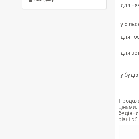
для нав
у сіль
для го
для ав
у будів
Продаж 
цінами.
будівни
різні о