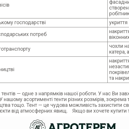
фасадних
ісів
створен
робітник
ському господарстві
укриття 
накритт
сподарських потреб
віконних
чохли на
тотранспорту
катера,
накритт
незастиг
ництві
покрівел
та накр
тентів — одне з напрямків нашої роботи. У нас Ви за
 У нашому асортименті тенти різних розмірів, зокрема т
цтва тощо. Тент — це чудова можливість захистити сві
б'єкти від атмосферних явищ. Якщо ви хочете купити те