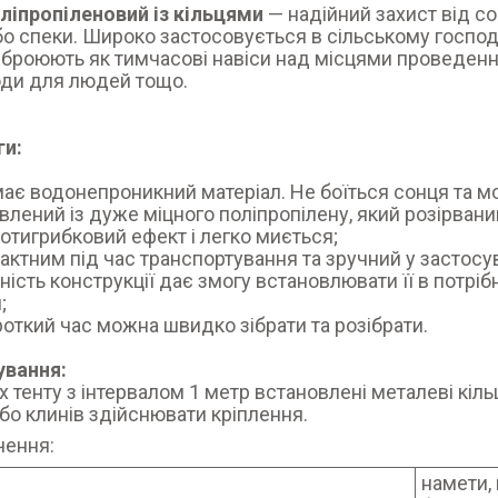
ліпропіленовий із кільцями
— надійний захист від сон
о спеки. Широко застосовується в сільському господа
броюють як тимчасові навіси над місцями проведення
оди для людей тощо.
ги:
має водонепроникний матеріал. Не боїться сонця та м
овлений із дуже міцного поліпропілену, який розірва
ротигрибковий ефект і легко миється;
пактним під час транспортування та зручний у застосу
ьність конструкції дає змогу встановлювати її в потріб
и;
роткий час можна швидко зібрати та розібрати.
ування:
х тенту з інтервалом 1 метр встановлені металеві кіл
бо клинів здійснювати кріплення.
чення:
намети,