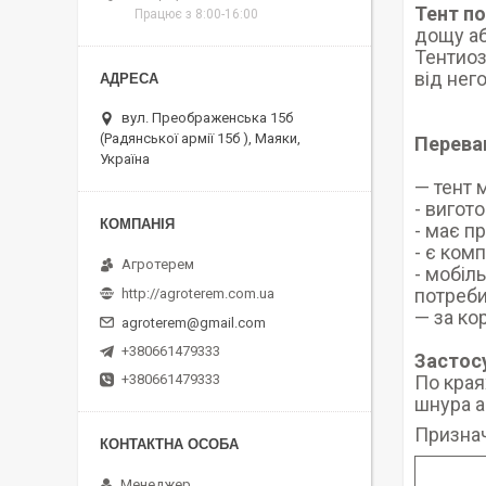
Тент по
Працює з 8:00-16:00
дощу аб
Тентиоз
від нег
вул. Преображенська 15б
(Радянської армії 15б ), Маяки,
Перева
Україна
— тент 
- вигот
- має п
- є ком
Агротерем
- мобіл
потреб
http://agroterem.com.ua
— за ко
agroterem@gmail.com
+380661479333
Застос
По края
+380661479333
шнура а
Призна
Менеджер