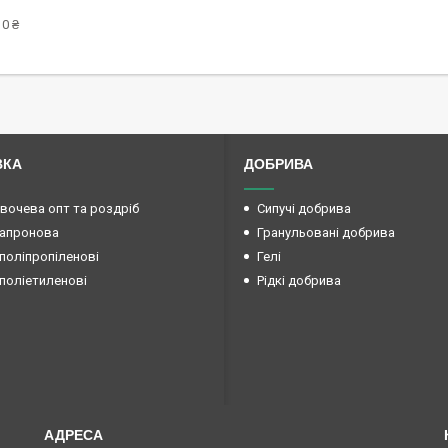
0 ₴
ВКА
ДОБРИВА
овочева опт та роздріб
Сипучі добрива
капронова
Гранульовані добрива
поліпропіленові
Гелі
поліетиленові
Рідкі добрива