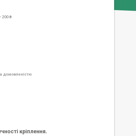
 200 ₴
а домовленістю
учності кріплення.