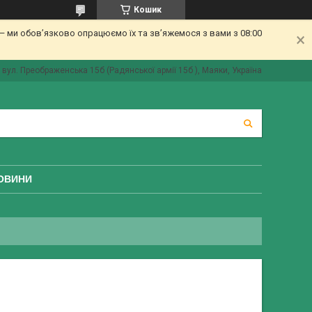
Кошик
 ми обов’язково опрацюємо їх та зв’яжемося з вами з 08:00
вул. Преображенська 15б (Радянської армії 15б ), Маяки, Україна
ОВИНИ