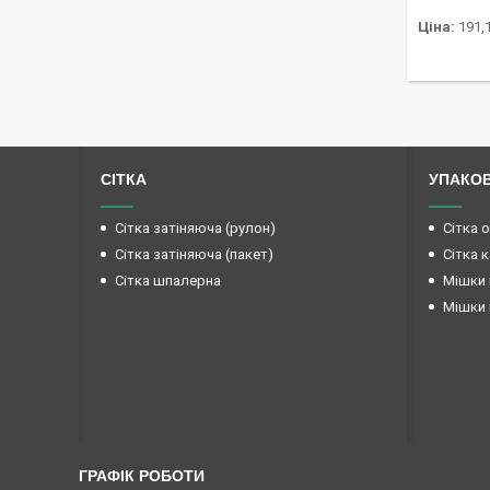
Ціна:
191,1
СІТКА
УПАКО
Сітка затіняюча (рулон)
Сітка 
Сітка затіняюча (пакет)
Сітка 
Сітка шпалерна
Мішки 
Мішки 
ГРАФІК РОБОТИ