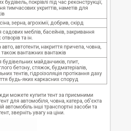
 будівель, покрівлі під час реконструкції,
ня тимчасових укриттів, наметів для
ів
сіна, зерна, агрохімії, добрив, скірд
я садових меблів, басейнів, закривання
 отворів та ін.
 авто, автотенти, накриття причепа, човна,
 а також вантажних вантажів
я будівельних майданчиків, плит,
лого бетону, стяжок, будматеріалів,
ьних тентів, гідроізоляція протікання даху
иття будь-яких каркасних споруд
вжди можете купити тент за приємними
ент для автомобіля, човна, катера, об'єкта
й автомобіль інші транспортні засоби та
нт, зверніть увагу на ціни.