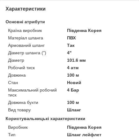
Характеристики
Основні атрибути
Країна виробник
Південна Корея
Матеріал шланга
ПВХ
Армований шланг
Так
Діаметр шланга (")
4"
Діаметр
101.6 мм
Робочий тиск
4 атм
Довжина
100 м
Стан
Новий
Максимальний робочий
4 Бар
тиск
Довжина бухти
100 м
Вид товару
Шланг
Користувальницькі характеристики
Виробник
Південна Корея
Тип
Шланг лейфлет