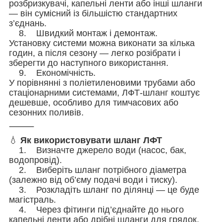
розбризкувачі, капельні ленти або інші шланги
— він сумісний із більшістю стандартних
з’єднань.
8. Швидкий монтаж і демонтаж.
Установку системи можна виконати за кілька
годин, а після сезону — легко розібрати і
зберегти до наступного використання.
9. Економічність.
У порівнянні з поліетиленовими трубами або
стаціонарними системами, ЛФТ-шланг коштує
дешевше, особливо для тимчасових або
сезонних поливів.
⸻
💧
Як використовувати шланг ЛФТ
1. Визначте джерело води (насос, бак,
водопровід).
2. Виберіть шланг потрібного діаметра
(залежно від об’єму подачі води і тиску).
3. Розкладіть шланг по ділянці — це буде
магістраль.
4. Через фітинги під’єднайте до нього
капельні ленти або дрібні шланги для грядок.