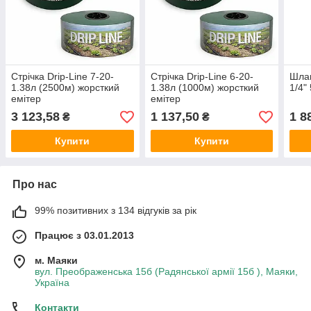
Стрічка Drip-Line 7-20-
Стрічка Drip-Line 6-20-
Шлан
1.38л (2500м) жорсткий
1.38л (1000м) жорсткий
1/4"
емітер
емітер
3 123,58
1 137,50
1 8
₴
₴
Купити
Купити
Про нас
99% позитивних з 134 відгуків за рік
Працює з 03.01.2013
м. Маяки
вул. Преображенська 15б (Радянської армії 15б ), Маяки,
Україна
Контакти