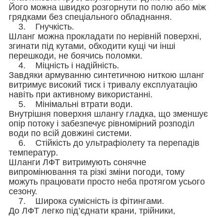
Його можна швидко розгорнути по полю або між
грядками без спеціального обладнання.
3. Гнучкість.
Шланг можна прокладати по нерівній поверхні,
згинати під кутами, обходити кущі чи інші
перешкоди, не боячись поломки.
4. Міцність і надійність.
Завдяки армуванню синтетичною ниткою шланг
витримує високий тиск і тривалу експлуатацію
навіть при активному використанні.
5. Мінімальні втрати води.
Внутрішня поверхня шлангу гладка, що зменшує
опір потоку і забезпечує рівномірний розподіл
води по всій довжині системи.
6. Стійкість до ультрафіолету та перепадів
температур.
Шланги ЛФТ витримують сонячне
випромінювання та різкі зміни погоди, тому
можуть працювати просто неба протягом усього
сезону.
7. Широка сумісність із фітингами.
До ЛФТ легко під’єднати крани, трійники,