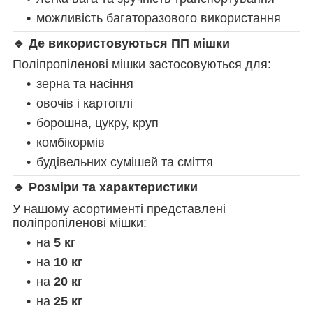
можливість багаторазового використання
🔹 Де використовуються ПП мішки
Поліпропіленові мішки застосовуються для:
зерна та насіння
овочів і картоплі
борошна, цукру, круп
комбікормів
будівельних сумішей та сміття
🔹 Розміри та характеристики
У нашому асортименті представлені
поліпропіленові мішки:
на
5 кг
на
10 кг
на
20 кг
на
25 кг