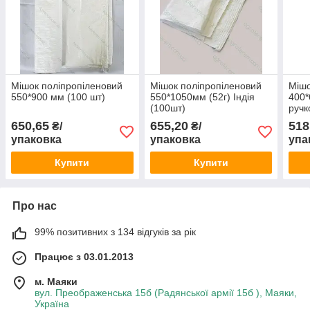
Мішок поліпропіленовий
Мішок поліпропіленовий
Мішо
550*900 мм (100 шт)
550*1050мм (52г) Індія
400*
(100шт)
руч
650,65
655,20
518
₴/
₴/
упаковка
упаковка
упа
Купити
Купити
Про нас
99% позитивних з 134 відгуків за рік
Працює з 03.01.2013
м. Маяки
вул. Преображенська 15б (Радянської армії 15б ), Маяки,
Україна