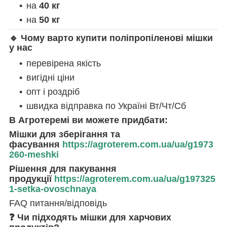
на
40 кг
на
50 кг
🔹 Чому варто купити поліпропіленові мішки
у нас
перевірена якість
вигідні ціни
опт і роздріб
швидка відправка по Україні Вт/Чт/Сб
В Агротеремі ви можете придбати:
Мішки для зберігання та
фасування
https://agroterem.com.ua/ua/g1973
260-meshki
Рішення для пакування
продукції
https://agroterem.com.ua/ua/g197325
1-setka-ovoschnaya
FAQ питання/відповідь
❓ Чи підходять мішки для харчових