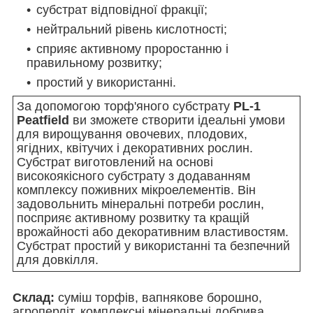
субстрат відповідної фракції;
нейтральний рівень кислотності;
сприяє активному проростанню і
правильному розвитку;
простий у використанні.
За допомогою торф'яного субстрату
PL-1
Peatfield
ви зможете створити ідеальні умови
для вирощування овочевих, плодових,
ягідних, квітучих і декоративних рослин.
Субстрат виготовлений на основі
високоякісного субстрату з додаванням
комплексу поживних мікроелементів. Він
задовольнить мінеральні потреби рослин,
посприяє активному розвитку та кращій
врожайності або декоративним властивостям.
Субстрат простий у використанні та безпечний
для довкілля.
Склад:
суміш торфів, вапнякове борошно,
агроперліт, комплексні мінеральні добрива,