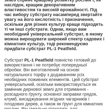
наслідок, кращим декоративним
властивостям та високій врожайності. Під
час вибору субстрату насамперед звертайте
увагу на його кислотність і призначення,
оскільки для різних культур краще підходять
ті чи інші субстрати. Однак, якщо вам
необхідний універсальний субстрат, в якому
можна вирощувати широкий спектр садових і
кімнатних культур, тоді рекомендуємо
придбати субстрат
PL-1 Peatfield
.
Субстрат
PL-1 Peatfield
повністю готовий до
використання і не потребує попередньої
обробки. Він виготовлений на основі
натурального торфу з додаванням усіх
необхідних поживних елементів. Цей субстрат
універсальний, оскільки використовується як
замінник дернової землі для отримання -
розсадного ґрунту, основної заправки грядок,
клумб, висаджування ягідних чагарників і
плодових дерев, а також як ґрунт для кімнатних
рослин. Він ідеально підходить для