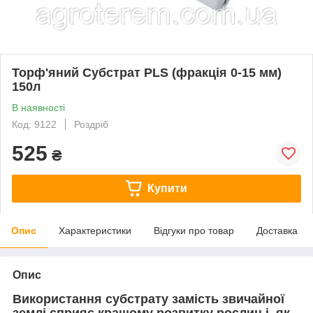
Торф'яний Субстрат PLS (фракція 0-15 мм)
150л
В наявності
Код: 9122
Роздріб
525
₴
Купити
Опис
Характеристики
Відгуки про товар
Доставка
Опис
Використання субстрату замість звичайної
землі сприяє кращому розвитку рослин і, як