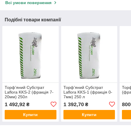
Всі умови повернення
Подібні товари компанії
Торф'яний Субстрат
Торф'яний Субстрат
Торф
Laflora KKS-2 (фракція 7-
Laflora KKS-1 (фракція 0-
(фра
20мм) 250л
7мм) 250 л
1 492,92
1 392,70
800
₴
₴
Купити
Купити