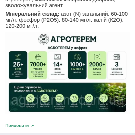
зволожувальний агент.
Мінеральний склад:
азот (N) загальний: 60-100
мг/л, фосфор (Р2О5): 80-140 мг/л, калій (К2О):
120-200 мг/л.
Приховати