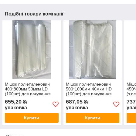
Подібні товари компанії
Мішок поліетиленовий
Мішок поліетиленовий
Мішо
400*800мм 50мкм LD
500*1000мм 40мкм HD
450*
(100шт) для пакування
(100шт) для пакування
(з п
паку
655,20
687,05
737
₴/
₴/
упаковка
упаковка
упа
Купити
Купити